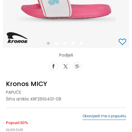
1
2
3
4
5
Podijeli
Kronos MICY
PAPUČE
Šifra artikla:
KRF261G401-08
Obavijesti me o popustu
Popust
30
%
12,00
EUR