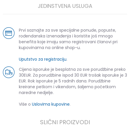
JEDINSTVENA USLUGA
Prvi saznajte za sve specijalne ponude, popuste,
rođendanska iznenađenja i koristite još mnogo
benefita koje imaju samo registrovani članovi pri
kupovinama na online shop-u.
Uputstvo za registraciju
.
Cijena isporuke je besplatna za sve porudžbine preko
30EUR. Za porudžbine ispod 30 EUR trošak isporuke je 3
EUR. Rok isporuke je 5 radnih dana. Porudžbine
kreirane petkom i vikendom, šaljemo početkom
naredne nedjelje.
Više o
Uslovima kupovine
.
SLIČNI PROIZVODI