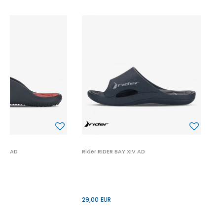
C
7
VIII AD
Rider RIDER BAY XIV AD
29,00
EUR