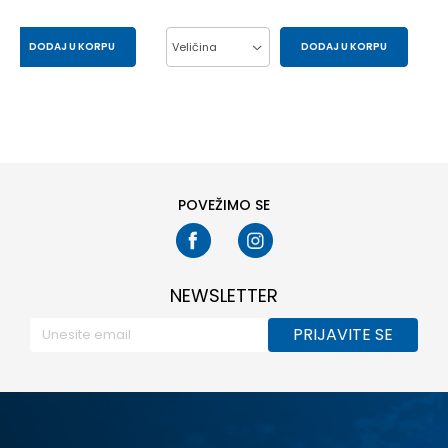
DODAJ U KORPU
Veličina
DODAJ U KORPU
44
45-46
42
43
44
45-46
48-49
POVEŽIMO SE
NEWSLETTER
PRIJAVITE SE