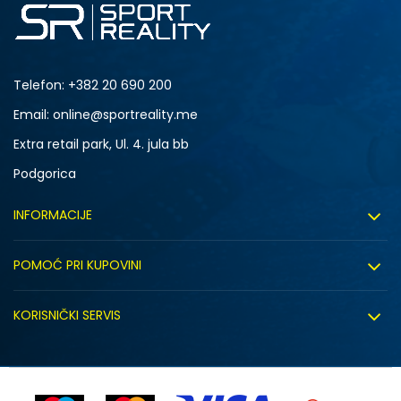
Telefon:
+382 20 690 200
Email: online@sportreality.me
Extra retail park, Ul. 4. jula bb
Podgorica
INFORMACIJE
O nama
POMOĆ PRI KUPOVINI
Click&Collect
Uslovi korišćenja
Zapošljavanje
KORISNIČKI SERVIS
Politika privatnosti
Saradnja sa nama
Isporuka
Kako kupiti
Sindikalna prodaja
Zamjena artikla
Uputstvo za registraciju
Kontakt