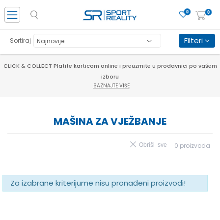
0
0
Filteri
Sortiraj
CLICK & COLLECT Platite karticom online i preuzmite u prodavnici po vašem
izboru
SAZNAJTE VIŠE
MAŠINA ZA VJEŽBANJE
Obriši sve
0
proizvoda
Za izabrane kriterijume nisu pronađeni proizvodi!