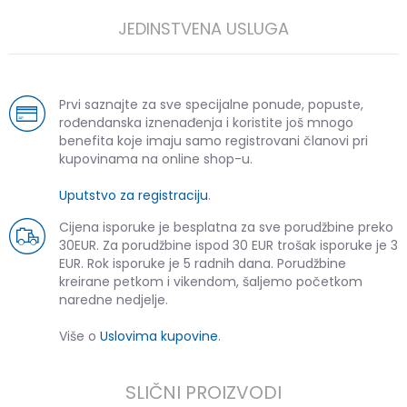
JEDINSTVENA USLUGA
Prvi saznajte za sve specijalne ponude, popuste,
rođendanska iznenađenja i koristite još mnogo
benefita koje imaju samo registrovani članovi pri
kupovinama na online shop-u.
Uputstvo za registraciju
.
Cijena isporuke je besplatna za sve porudžbine preko
30EUR. Za porudžbine ispod 30 EUR trošak isporuke je 3
EUR. Rok isporuke je 5 radnih dana. Porudžbine
kreirane petkom i vikendom, šaljemo početkom
naredne nedjelje.
Više o
Uslovima kupovine
.
SLIČNI PROIZVODI