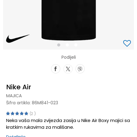
1
2
3
Podijeli
Nike Air
MAJICA
Šifra artikla:
86M841-023
2
Neka vaša mala zvijezda zasija u Nike Air Boxy majici sa
kratkim rukavima za mališane.