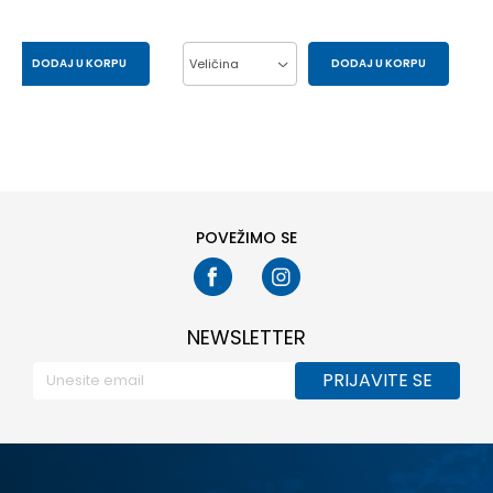
DODAJ U KORPU
Veličina
DODAJ U KORPU
S
XS
10Y
12Y
14Y
6Y
8Y
POVEŽIMO SE
NEWSLETTER
PRIJAVITE SE