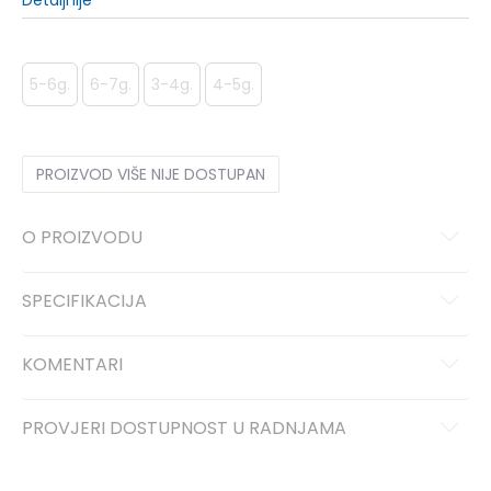
Detaljnije
5-6g.
6-7g.
3-4g.
4-5g.
PROIZVOD VIŠE NIJE DOSTUPAN
O PROIZVODU
SPECIFIKACIJA
KOMENTARI
PROVJERI DOSTUPNOST U RADNJAMA