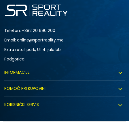
Telefon:
+382 20 690 200
Email: online@sportreality.me
Extra retail park, Ul. 4. jula bb
Podgorica
INFORMACIJE
O nama
POMOĆ PRI KUPOVINI
Click&Collect
Uslovi korišćenja
Zapošljavanje
KORISNIČKI SERVIS
Politika privatnosti
Saradnja sa nama
Isporuka
Kako kupiti
Sindikalna prodaja
Zamjena artikla