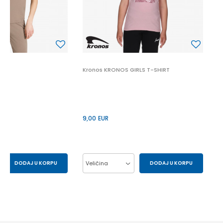
9
Kronos KRONOS GIRLS T-SHIRT
9,00
EUR
DODAJ U KORPU
Veličina
DODAJ U KORPU
S
XS
10Y
12Y
14Y
6Y
8Y