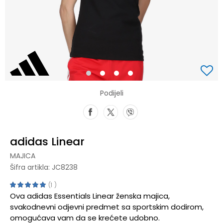
1
2
3
4
Podijeli
adidas Linear
MAJICA
Šifra artikla:
JC8238
1
Ova adidas Essentials Linear ženska majica,
svakodnevni odjevni predmet sa sportskim dodirom,
omogućava vam da se krećete udobno.