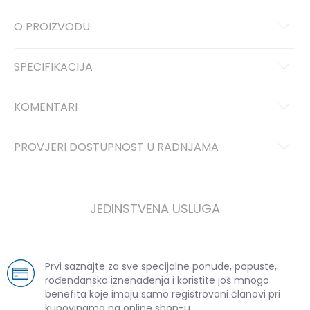
O PROIZVODU
SPECIFIKACIJA
KOMENTARI
PROVJERI DOSTUPNOST U RADNJAMA
JEDINSTVENA USLUGA
Prvi saznajte za sve specijalne ponude, popuste,
rođendanska iznenađenja i koristite još mnogo
benefita koje imaju samo registrovani članovi pri
kupovinama na online shop-u.