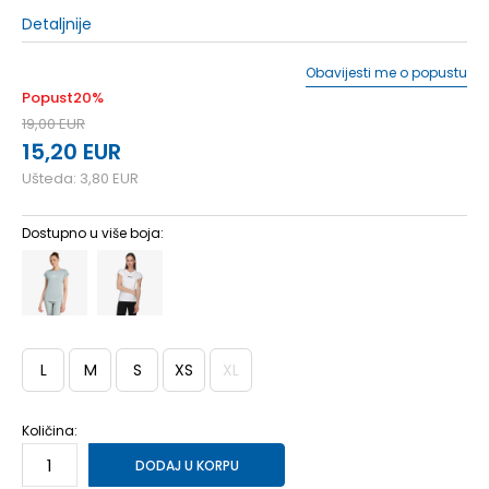
Detaljnije
Obavijesti me o popustu
Popust
20
%
19,00
EUR
15,20
EUR
Ušteda:
3,80
EUR
Dostupno u više boja:
L
M
S
XS
XL
Količina:
DODAJ U KORPU