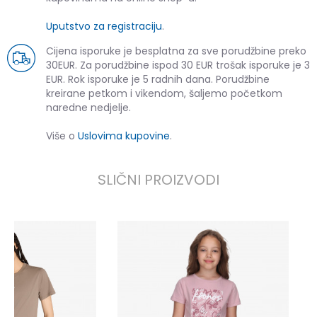
Uputstvo za registraciju
.
Cijena isporuke je besplatna za sve porudžbine preko
30EUR. Za porudžbine ispod 30 EUR trošak isporuke je 3
EUR. Rok isporuke je 5 radnih dana. Porudžbine
kreirane petkom i vikendom, šaljemo početkom
naredne nedjelje.
Više o
Uslovima kupovine
.
SLIČNI PROIZVODI
K