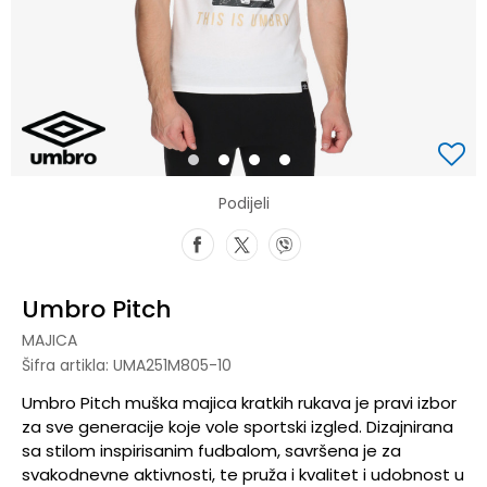
1
2
3
4
Podijeli
Umbro Pitch
MAJICA
Šifra artikla:
UMA251M805-10
Umbro Pitch muška majica kratkih rukava je pravi izbor
za sve generacije koje vole sportski izgled. Dizajnirana
sa stilom inspirisanim fudbalom, savršena je za
svakodnevne aktivnosti, te pruža i kvalitet i udobnost u