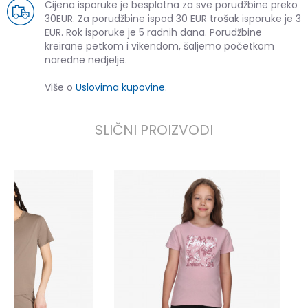
Cijena isporuke je besplatna za sve porudžbine preko
30EUR. Za porudžbine ispod 30 EUR trošak isporuke je 3
EUR. Rok isporuke je 5 radnih dana. Porudžbine
kreirane petkom i vikendom, šaljemo početkom
naredne nedjelje.
Više o
Uslovima kupovine
.
SLIČNI PROIZVODI
K
9