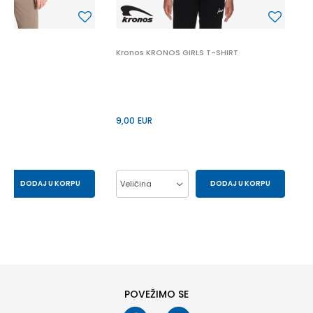
Kronos KRONOS GIRLS T-SHIRT
9,00
EUR
DODAJ U KORPU
Veličina
DODAJ U KORPU
S
XS
10Y
12Y
14Y
6Y
8Y
POVEŽIMO SE