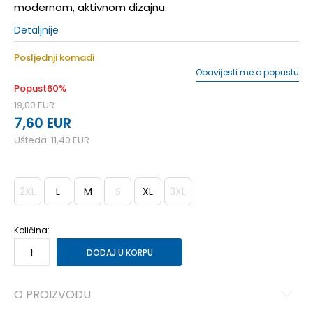
modernom, aktivnom dizajnu.
Detaljnije
Posljednji komadi
Obavijesti me o popustu
Popust
60
%
19,00
EUR
7,60
EUR
Ušteda:
11,40
EUR
2XL
L
M
S
XL
3XL
Količina:
DODAJ U KORPU
O PROIZVODU