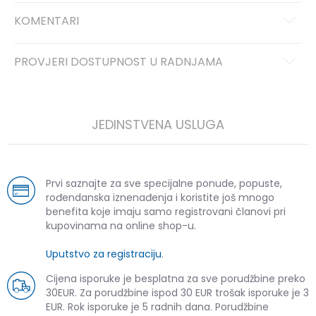
KOMENTARI
PROVJERI DOSTUPNOST U RADNJAMA
JEDINSTVENA USLUGA
Prvi saznajte za sve specijalne ponude, popuste,
rođendanska iznenađenja i koristite još mnogo
benefita koje imaju samo registrovani članovi pri
kupovinama na online shop-u.
Uputstvo za registraciju
.
Cijena isporuke je besplatna za sve porudžbine preko
30EUR. Za porudžbine ispod 30 EUR trošak isporuke je 3
EUR. Rok isporuke je 5 radnih dana. Porudžbine