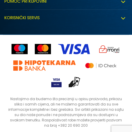
POMOĆ PRI KUPOVINI
Click&Collect
Uslovi korišćenja
Zapošljavanje
KORISNIČKI SERVIS
Politika privatnosti
Saradnja sa nama
Isporuka
Kako kupiti
Sindikalna prodaja
Zamjena artikla
Uputstvo za registraciju
Kontakt
Reklamacije
Prodavnice
Povrat robe i povrat sredstava
Status porudžbine
Nastojimo da budemo što precizniji u opisu proizvoda, prikazu
slika i samih cijena, ali ne možemo garantovati da su sve
informacije kompletne i bez grešaka. Svi artikli prikazani na sajtu
su dio naše ponude i ne podrazumijeva da su dostupni u
svakom trenutku. Raspoloživost robe možete provjeriti pozivom
na broj +382 20 690 200