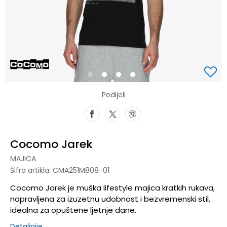
1
2
3
4
Podijeli
Cocomo Jarek
MAJICA
Šifra artikla:
CMA251M808-01
Cocomo Jarek je muška lifestyle majica kratkih rukava,
napravljena za izuzetnu udobnost i bezvremenski stil,
idealna za opuštene ljetnje dane.
Detaljnije