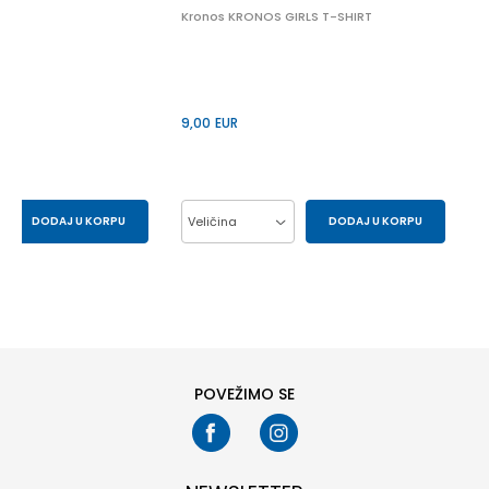
Kronos KRONOS GIRLS T-SHIRT
9,00
EUR
DODAJ U KORPU
Veličina
DODAJ U KORPU
S
XS
10Y
12Y
14Y
6Y
8Y
POVEŽIMO SE