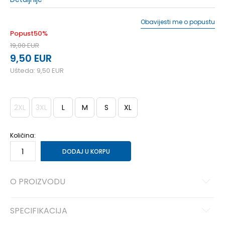
Obavijesti me o popustu
Popust
50
%
19,00
EUR
9,50
EUR
Ušteda:
9,50
EUR
2XL
3XL
L
M
S
XL
Količina:
DODAJ U KORPU
O PROIZVODU
SPECIFIKACIJA