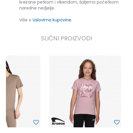
kreirane petkom i vikendom, šaljemo početkom
naredne nedjelje.
Više o
Uslovima kupovine
.
SLIČNI PROIZVODI
K
9