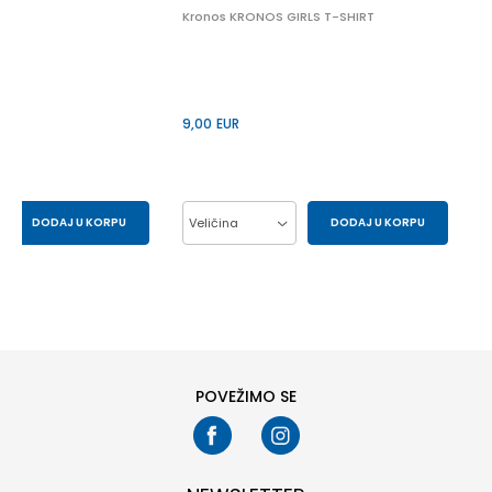
Kronos KRONOS GIRLS T-SHIRT
9,00
EUR
DODAJ U KORPU
Veličina
DODAJ U KORPU
S
XS
10Y
12Y
14Y
6Y
8Y
POVEŽIMO SE