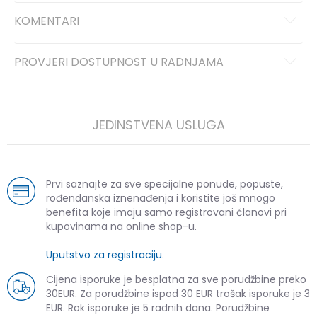
KOMENTARI
PROVJERI DOSTUPNOST U RADNJAMA
JEDINSTVENA USLUGA
Prvi saznajte za sve specijalne ponude, popuste,
rođendanska iznenađenja i koristite još mnogo
benefita koje imaju samo registrovani članovi pri
kupovinama na online shop-u.
Uputstvo za registraciju
.
Cijena isporuke je besplatna za sve porudžbine preko
30EUR. Za porudžbine ispod 30 EUR trošak isporuke je 3
EUR. Rok isporuke je 5 radnih dana. Porudžbine