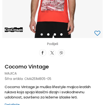
1
2
3
4
Podijeli
Cocomo Vintage
MAJICA
Šifra artikla:
CMA251M805-05
Cocomo Vintage je muška lifestyle majica kratkih
rukava koja spaja klasični dizajn i svakodnevnu
udobnost, savršena za ležerne izlaske leti.
Detaljnije