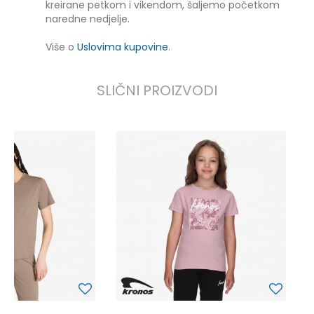
kreirane petkom i vikendom, šaljemo početkom
naredne nedjelje.
Više o
Uslovima kupovine
.
SLIČNI PROIZVODI
K
9