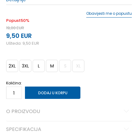
Obavijesti me o popustu
Popust
50
%
19,00
EUR
9,50
EUR
Ušteda:
9,50
EUR
2XL
3XL
L
M
S
XL
Količina:
DODAJ U KORPU
O PROIZVODU
SPECIFIKACIJA