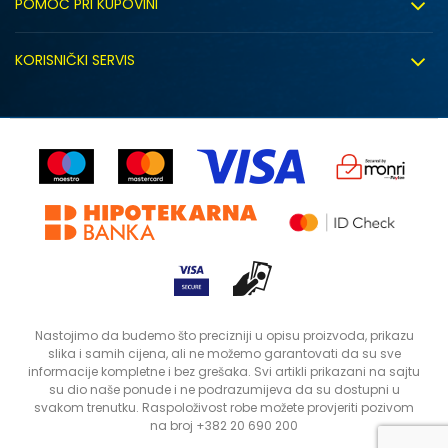
POMOĆ PRI KUPOVINI
Click&Collect
Uslovi korišćenja
Zapošljavanje
KORISNIČKI SERVIS
Politika privatnosti
Saradnja sa nama
Isporuka
Kako kupiti
Sindikalna prodaja
Zamjena artikla
Uputstvo za registraciju
Kontakt
Reklamacije
Prodavnice
Povrat robe i povrat sredstava
Status porudžbine
Nastojimo da budemo što precizniji u opisu proizvoda, prikazu
slika i samih cijena, ali ne možemo garantovati da su sve
informacije kompletne i bez grešaka. Svi artikli prikazani na sajtu
su dio naše ponude i ne podrazumijeva da su dostupni u
svakom trenutku. Raspoloživost robe možete provjeriti pozivom
na broj +382 20 690 200