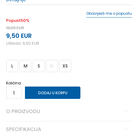
Obavijesti me o popustu
Popust
50
%
19,00
EUR
9,50
EUR
Ušteda:
9,50
EUR
L
M
S
XL
XS
Količina:
DODAJ U KORPU
O PROIZVODU
SPECIFIKACIJA