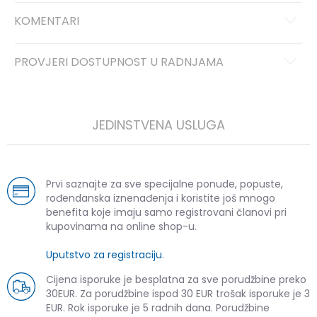
KOMENTARI
PROVJERI DOSTUPNOST U RADNJAMA
JEDINSTVENA USLUGA
Prvi saznajte za sve specijalne ponude, popuste,
rođendanska iznenađenja i koristite još mnogo
benefita koje imaju samo registrovani članovi pri
kupovinama na online shop-u.
Uputstvo za registraciju
.
Cijena isporuke je besplatna za sve porudžbine preko
30EUR. Za porudžbine ispod 30 EUR trošak isporuke je 3
EUR. Rok isporuke je 5 radnih dana. Porudžbine