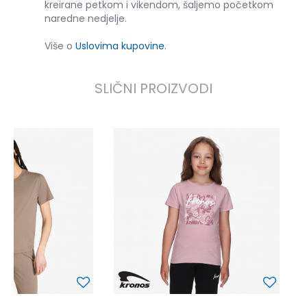
kreirane petkom i vikendom, šaljemo početkom
naredne nedjelje.
Više o
Uslovima kupovine
.
SLIČNI PROIZVODI
K
9