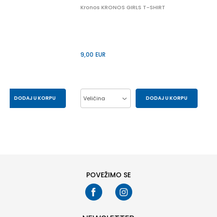
Kronos KRONOS GIRLS T-SHIRT
9,00
EUR
DODAJ U KORPU
Veličina
DODAJ U KORPU
S
XS
10Y
12Y
14Y
6Y
8Y
POVEŽIMO SE