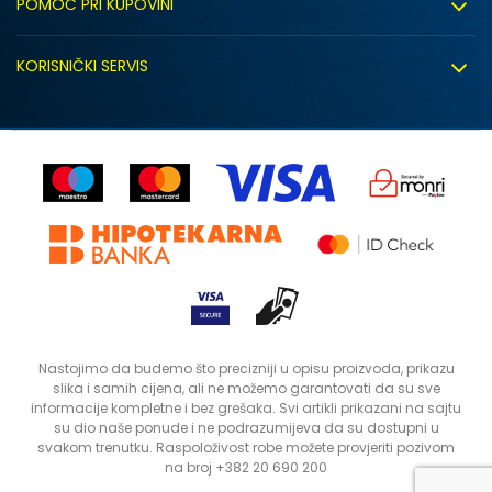
POMOĆ PRI KUPOVINI
Click&Collect
Uslovi korišćenja
Zapošljavanje
KORISNIČKI SERVIS
Politika privatnosti
Saradnja sa nama
Isporuka
Kako kupiti
Sindikalna prodaja
Zamjena artikla
Uputstvo za registraciju
Kontakt
Reklamacije
Prodavnice
Povrat robe i povrat sredstava
Status porudžbine
Nastojimo da budemo što precizniji u opisu proizvoda, prikazu
slika i samih cijena, ali ne možemo garantovati da su sve
informacije kompletne i bez grešaka. Svi artikli prikazani na sajtu
su dio naše ponude i ne podrazumijeva da su dostupni u
svakom trenutku. Raspoloživost robe možete provjeriti pozivom
na broj +382 20 690 200