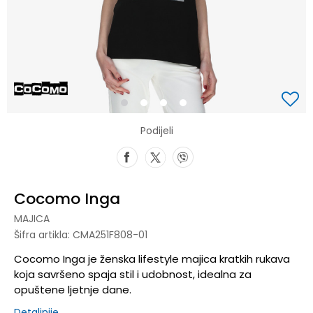
1
2
3
4
Podijeli
Cocomo Inga
MAJICA
Šifra artikla:
CMA251F808-01
Cocomo Inga je ženska lifestyle majica kratkih rukava
koja savršeno spaja stil i udobnost, idealna za
opuštene ljetnje dane.
Detaljnije