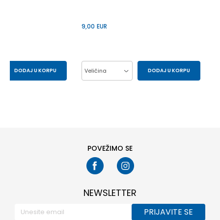
9,00
EUR
DODAJ U KORPU
Veličina
DODAJ U KORPU
S
XS
10Y
12Y
14Y
6Y
8Y
POVEŽIMO SE
NEWSLETTER
PRIJAVITE SE