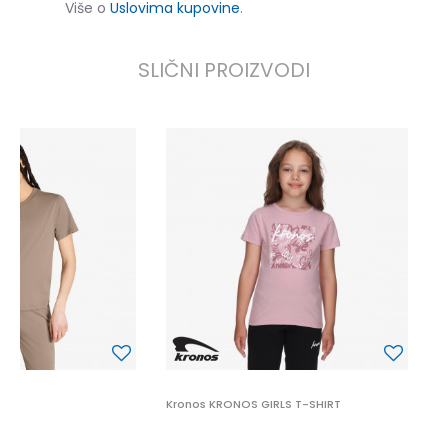
Više o
Uslovima kupovine
.
SLIČNI PROIZVODI
K
9
Kronos KRONOS GIRLS T-SHIRT