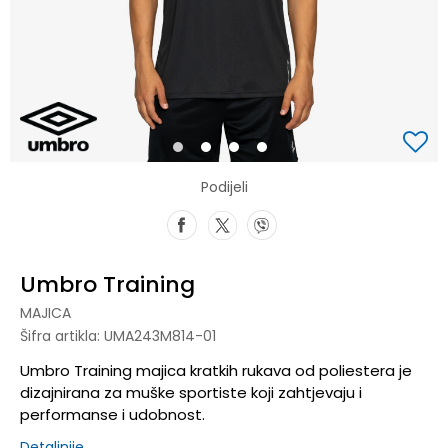
1
2
3
4
Podijeli
Umbro Training
MAJICA
Šifra artikla:
UMA243M814-01
Umbro Training majica kratkih rukava od poliestera je
dizajnirana za muške sportiste koji zahtjevaju i
performanse i udobnost.
Detaljnije