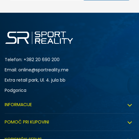
Telefon:
+382 20 690 200
Email: online@sportreality.me
Extra retail park, Ul. 4. jula bb
Podgorica
INFORMACIJE
O nama
POMOĆ PRI KUPOVINI
Click&Collect
Uslovi korišćenja
Zapošljavanje