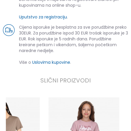
kupovinama na online shop-u.
Uputstvo za registraciju
.
Cijena isporuke je besplatna za sve porudžbine preko
30EUR. Za porudžbine ispod 30 EUR trošak isporuke je 3
EUR. Rok isporuke je 5 radnih dana. Porudžbine
kreirane petkom i vikendom, šaljemo početkom
naredne nedjelje.
Više o
Uslovima kupovine
.
SLIČNI PROIZVODI
K