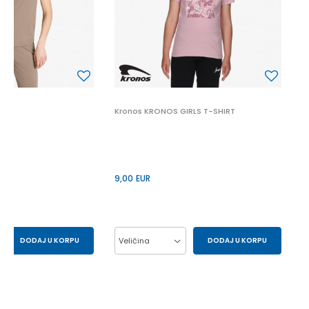
9
Kronos KRONOS GIRLS T-SHIRT
9,00
EUR
DODAJ U KORPU
Veličina
DODAJ U KORPU
S
XS
10Y
12Y
14Y
6Y
8Y