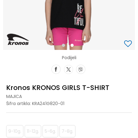
1
2
Podijeli
Kronos KRONOS GIRLS T-SHIRT
MAJICA
Šifra artikla:
KRA241G820-01
9-10g.
11-12g.
5-6g.
7-8g.