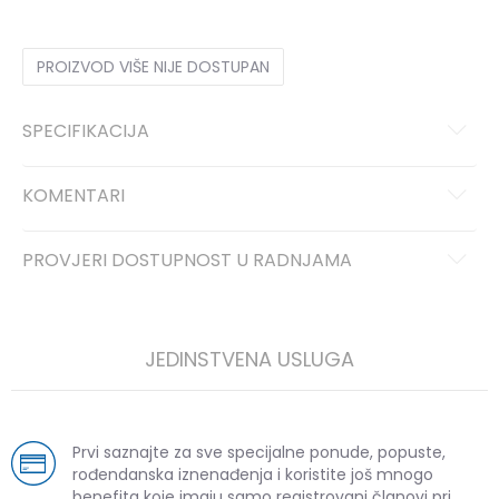
PROIZVOD VIŠE NIJE DOSTUPAN
SPECIFIKACIJA
KOMENTARI
PROVJERI DOSTUPNOST U RADNJAMA
JEDINSTVENA USLUGA
Prvi saznajte za sve specijalne ponude, popuste,
rođendanska iznenađenja i koristite još mnogo
benefita koje imaju samo registrovani članovi pri