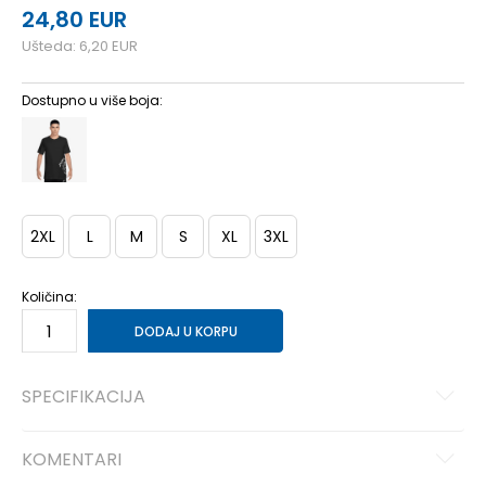
24,80
EUR
Ušteda:
6,20
EUR
Dostupno u više boja:
2XL
L
M
S
XL
3XL
Količina:
DODAJ U KORPU
SPECIFIKACIJA
KOMENTARI