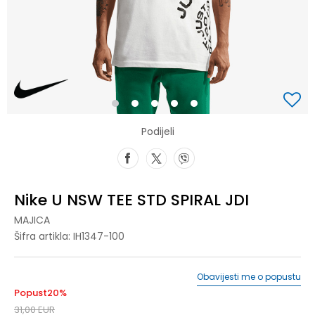
1
2
3
4
5
Podijeli
Nike U NSW TEE STD SPIRAL JDI
MAJICA
Šifra artikla:
IH1347-100
Obavijesti me o popustu
Popust
20
%
31,00
EUR