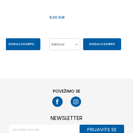
9,00
EUR
DODAJ U KORPU
Veličina
DODAJ U KORPU
S
XS
10Y
12Y
14Y
6Y
8Y
POVEŽIMO SE
NEWSLETTER
PRIJAVITE SE