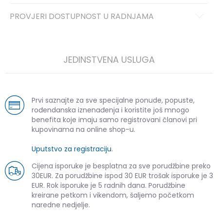
PROVJERI DOSTUPNOST U RADNJAMA
JEDINSTVENA USLUGA
Prvi saznajte za sve specijalne ponude, popuste,
rođendanska iznenađenja i koristite još mnogo
benefita koje imaju samo registrovani članovi pri
kupovinama na online shop-u.
Uputstvo za registraciju
.
Cijena isporuke je besplatna za sve porudžbine preko
30EUR. Za porudžbine ispod 30 EUR trošak isporuke je 3
EUR. Rok isporuke je 5 radnih dana. Porudžbine
kreirane petkom i vikendom, šaljemo početkom
naredne nedjelje.