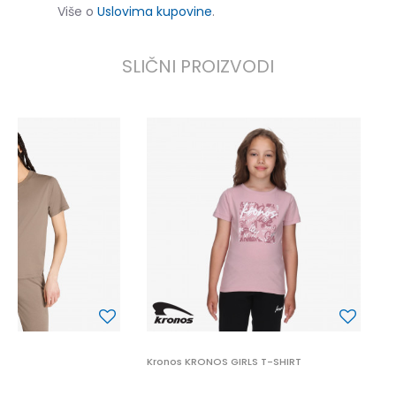
Više o
Uslovima kupovine
.
SLIČNI PROIZVODI
K
9
Kronos KRONOS GIRLS T-SHIRT