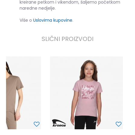
kreirane petkom i vikendom, šaljemo početkom
naredne nedjelje.
Više o
Uslovima kupovine
.
SLIČNI PROIZVODI
K
9