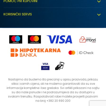
POMOĆ PRI KUPOVINI
Click&Collect
Uslovi korišćenja
Zapošljavanje
KORISNIČKI SERVIS
Politika privatnosti
Saradnja sa nama
Isporuka
Kako kupiti
Sindikalna prodaja
Zamjena artikla
Uputstvo za registraciju
Kontakt
Reklamacije
Prodavnice
Povrat robe i povrat sredstava
Status porudžbine
Nastojimo da budemo što precizniji u opisu proizvoda, prikazu
slika i samih cijena, ali ne možemo garantovati da su sve
informacije kompletne i bez grešaka. Svi artikli prikazani na sajtu
su dio naše ponude i ne podrazumijeva da su dostupni u
svakom trenutku. Raspoloživost robe možete provjeriti pozivom
na broj +382 20 690 200