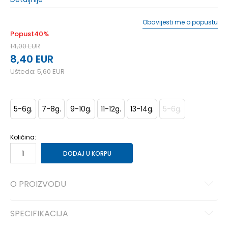
Obavijesti me o popustu
Popust
40
%
14,00
EUR
8,40
EUR
Ušteda:
5,60
EUR
5-6g.
7-8g.
9-10g.
11-12g.
13-14g.
5-6g.
Količina:
DODAJ U KORPU
O PROIZVODU
SPECIFIKACIJA