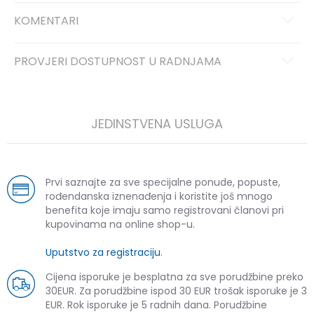
KOMENTARI
PROVJERI DOSTUPNOST U RADNJAMA
JEDINSTVENA USLUGA
Prvi saznajte za sve specijalne ponude, popuste,
rođendanska iznenađenja i koristite još mnogo
benefita koje imaju samo registrovani članovi pri
kupovinama na online shop-u.
Uputstvo za registraciju
.
Cijena isporuke je besplatna za sve porudžbine preko
30EUR. Za porudžbine ispod 30 EUR trošak isporuke je 3
EUR. Rok isporuke je 5 radnih dana. Porudžbine