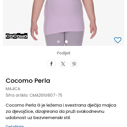
1
2
Podijeli
Cocomo Perla
MAJICA
Šifra artikla:
CMA261G807-75
Cocomo Perla G je ležerna i svestrana dječija majica
za djevojčice, dizajnirana da pruži svakodnevnu
udobnost uz bezvremenski stil.
Detaljnije