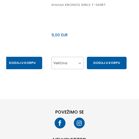
Kronos KRONOS GIRLS T-SHIRT
9,00
EUR
DODAJ U KORPU
Veličina
DODAJ U KORPU
S
XS
10Y
12Y
14Y
6Y
8Y
POVEŽIMO SE