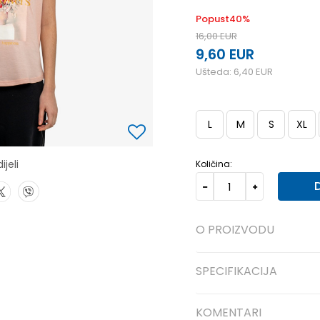
Popust
40
%
16,00
EUR
9,60
EUR
Ušteda:
6,40
EUR
L
M
S
XL
ijeli
Količina:
O PROIZVODU
SPECIFIKACIJA
KOMENTARI