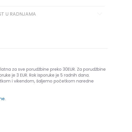
ST U RADNJAMA
platna za sve porudžbine preko 30EUR. Za porudžbine
oruke je 3 EUR. Rok isporuke je 5 radnih dana.
etkom i vikendom, šaljemo početkom naredne
ine
.