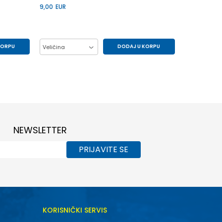
9,00
EUR
KORPU
DODAJ U KORPU
Veličina
6Y
10Y
12Y
14Y
6Y
8Y
NEWSLETTER
PRIJAVITE SE
KORISNIČKI SERVIS