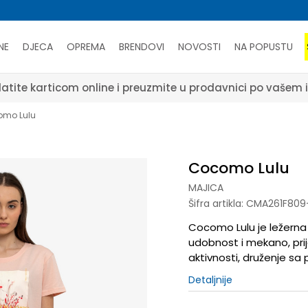
NE
DJECA
OPREMA
BRENDOVI
NOVOSTI
NA POPUSTU
atite karticom online i preuzmite u prodavnici po vašem 
mo Lulu
Cocomo Lulu
MAJICA
Šifra artikla:
CMA261F809
Cocomo Lulu je ležerna
udobnost i mekano, prij
aktivnosti, druženje sa 
Detaljnije