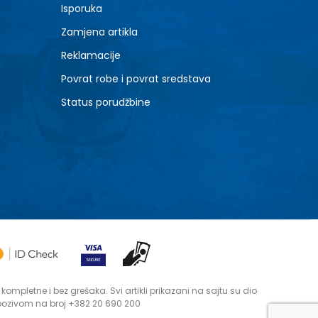
Isporuka
Zamjena artikla
Reklamacije
Povrat robe i povrat sredstava
Status porudžbine
mpletne i bez grešaka. Svi artikli prikazani na sajtu su dio
 pozivom na broj +382 20 690 200