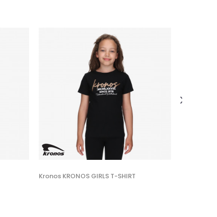
Kronos KR
11,00
EUR
Veličina
10Y
Kronos KRONOS GIRLS T-SHIRT