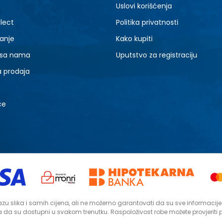
Uslovi korišćenja
lect
Politika privatnosti
anje
Kako kupiti
 sa nama
Uputstvo za registraciju
a prodaja
ce
zu slika i samih cijena, ali ne možemo garantovati da su sve informacije ko
da su dostupni u svakom trenutku. Raspoloživost robe možete provjeriti