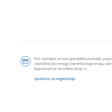
Prvi saznajte za sve specijalne ponude, pop
i koristite još mnogo benefita koje imaju sam
kupovinama na online shop-u.
Uputstvo za registraciju
.