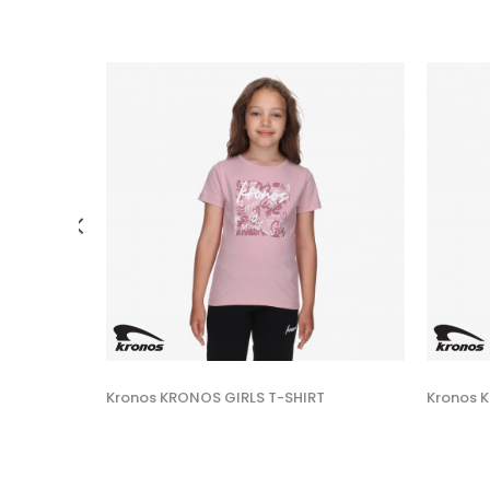
 U KORPU
XS
Kronos KRONOS GIRLS T-SHIRT
Kronos 