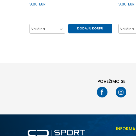
9,00
EUR
9,00
EUR
DODAJ U KORPU
Veličina
Veličina
10Y
12Y
14Y
6Y
10Y
8Y
8Y
POVEŽIMO SE
INFORMA