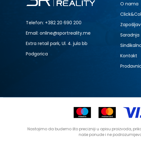
O nama
Click&Col
Telefon:
+382 20 690 200
Zapošljav
Email: online@sportreality.me
Saradnja
Extra retail park, Ul. 4. jula bb
Sindikaln
Podgorica
Kontakt
Prodavni
Nastojimo da budemo što precizniji u opisu proizvoda, prika
naše ponude i ne podrazumijeva 