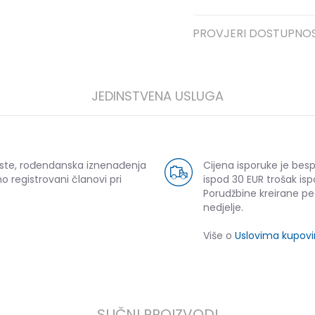
PROVJERI DOSTUPNO
JEDINSTVENA USLUGA
uste, rođendanska iznenađenja
Cijena isporuke je bes
o registrovani članovi pri
ispod 30 EUR trošak isp
Porudžbine kreirane p
nedjelje.
Više o
Uslovima kupov
SLIČNI PROIZVODI