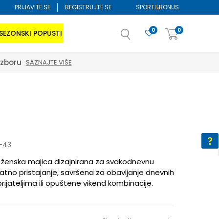
PRIJAVITE SE
REGISTRUJTE SE
SPORT
&
BONUS
0
0
SEZONSKI POPUSTI
izboru
SAZNAJTE VIŠE
-43
 ženska majica dizajnirana za svakodnevnu
atno pristajanje, savršena za obavljanje dnevnih
prijateljima ili opuštene vikend kombinacije.