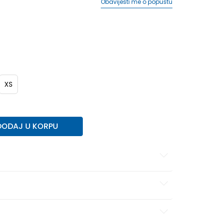
Obavijesti me o popustu
XS
DODAJ U KORPU