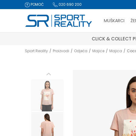
POMOĆ
020 690 200
MUŠKARCI
ŽE
CLICK & COLLECT Pl
Sport Reality
Proizvodi
Odjeća
Majice
Majica
Coco