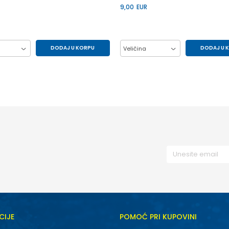
9,00
EUR
DODAJ U KORPU
DODAJ U 
Veličina
12Y
14Y
6Y
10Y
12Y
14Y
8Y
CIJE
POMOĆ PRI KUPOVINI