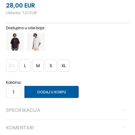
28,00
EUR
Ušteda:
7,01
EUR
Dostupno u više boja:
2XL
L
M
S
XL
Količina:
DODAJ U KORPU
SPECIFIKACIJA
KOMENTARI