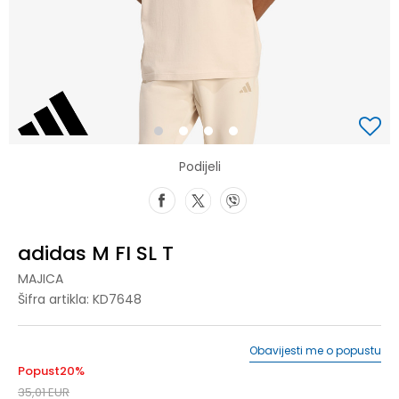
1
2
3
4
Podijeli
adidas M FI SL T
MAJICA
Šifra artikla:
KD7648
Obavijesti me o popustu
Popust
20
%
35,01
EUR