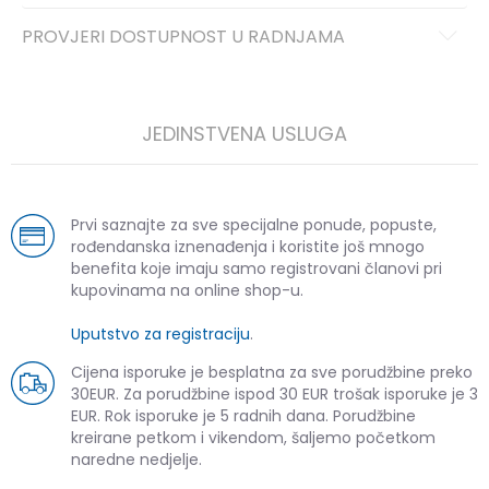
PROVJERI DOSTUPNOST U RADNJAMA
JEDINSTVENA USLUGA
Prvi saznajte za sve specijalne ponude, popuste,
rođendanska iznenađenja i koristite još mnogo
benefita koje imaju samo registrovani članovi pri
kupovinama na online shop-u.
Uputstvo za registraciju
.
Cijena isporuke je besplatna za sve porudžbine preko
30EUR. Za porudžbine ispod 30 EUR trošak isporuke je 3
EUR. Rok isporuke je 5 radnih dana. Porudžbine
kreirane petkom i vikendom, šaljemo početkom
naredne nedjelje.