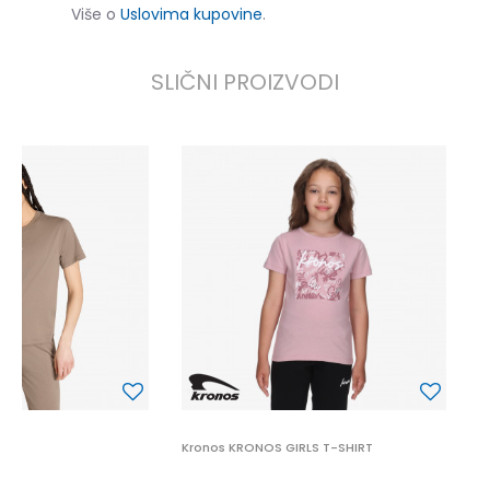
Više o
Uslovima kupovine
.
SLIČNI PROIZVODI
K
9
Kronos KRONOS GIRLS T-SHIRT