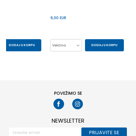
9,00
EUR
DODAJ U KORPU
Veličina
DODAJ U KORPU
S
XS
10Y
12Y
14Y
6Y
8Y
POVEŽIMO SE
NEWSLETTER
PRIJAVITE SE