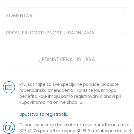
KOMENTARI
PROVJERI DOSTUPNOST U RADNJAMA
JEDINSTVENA USLUGA
Prvi saznajte za sve specijalne ponude, popuste,
rođendanska iznenađenja i koristite još mnogo
benefita koje imaju samo registrovani članovi pri
kupovinama na online shop-u.
Uputstvo za registraciju
.
Cijena isporuke je besplatna za sve porudžbine preko
30EUR. Za porudžbine ispod 30 EUR trošak isporuke je 3