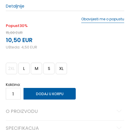
Detaljnije
Obavijesti me o popustu
Popust
30
%
15,00
EUR
10,50
EUR
Ušteda:
4,50
EUR
2XL
L
M
S
XL
Količina:
DODAJ U KORPU
O PROIZVODU
SPECIFIKACIJA