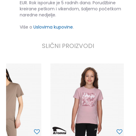
EUR. Rok isporuke je 5 radnih dana. Porudžbine
kreirane petkom i vikendom, šaljemo početkom
naredne nedjelje.
Više o
Uslovima kupovine
.
SLIČNI PROIZVODI
K
9