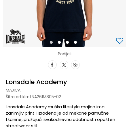
1
2
3
4
Podijeli
Lonsdale Academy
MAJICA
Šifra artikla:
LNA261M805-02
Lonsdale Academy muška lifestyle majica ima
zanimljiv print i izrađena je od mekane pamučne
tkanine, pružajući svakodnevnu udobnost i opušten
streetwear stil.