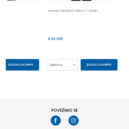
Kronos KRONOS GIRLS T-SHIRT
9,00
EUR
DODAJ U KORPU
Veličina
DODAJ U KORPU
S
XS
10Y
12Y
14Y
6Y
8Y
POVEŽIMO SE