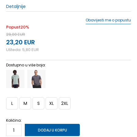
Detaljnije
Obavijesti me o popustu
Popust
20
%
29,00
EUR
23,20
EUR
Ušteda:
5,80
EUR
Dostupno u više boja:
L
M
S
XL
2XL
Količina:
DODAJ U KORPU