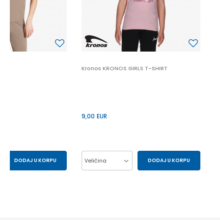
9
Kronos KRONOS GIRLS T-SHIRT
9,00
EUR
DODAJ U KORPU
Veličina
DODAJ U KORPU
S
XS
10Y
12Y
14Y
6Y
8Y