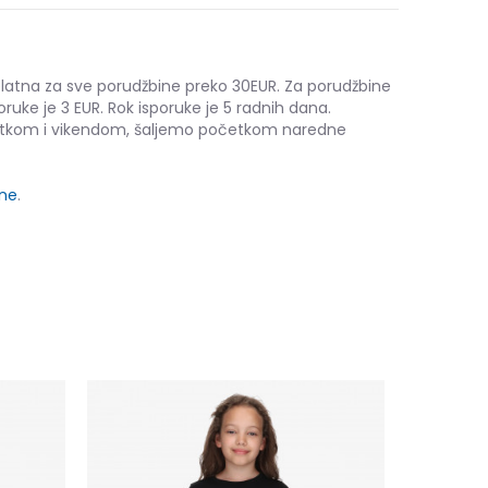
platna za sve porudžbine preko 30EUR. Za porudžbine
oruke je 3 EUR. Rok isporuke je 5 radnih dana.
etkom i vikendom, šaljemo početkom naredne
ine
.
Kronos KR