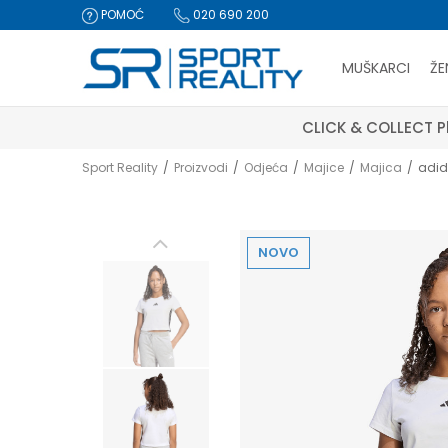
POMOĆ
020 690 200
MUŠKARCI
ŽE
CLICK & COLLECT Pl
Sport Reality
Proizvodi
Odjeća
Majice
Majica
adid
NOVO