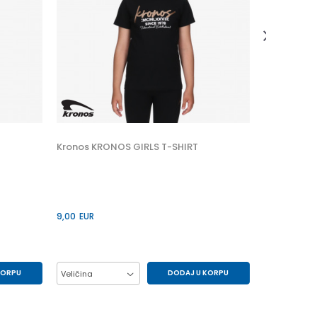
11,00
EUR
Veličina
10Y
Kronos KRONOS GIRLS T-SHIRT
9,00
EUR
KORPU
DODAJ U KORPU
Veličina
6Y
10Y
12Y
14Y
6Y