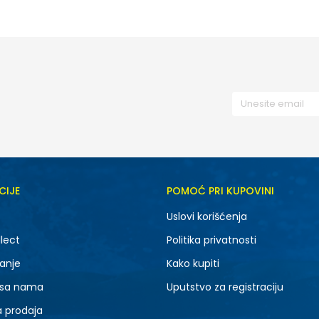
8Y
CIJE
POMOĆ PRI KUPOVINI
Uslovi korišćenja
lect
Politika privatnosti
anje
Kako kupiti
 sa nama
Uputstvo za registraciju
a prodaja