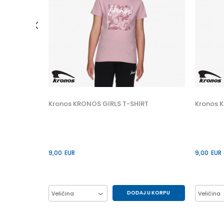
 U KORPU
XS
Kronos KRONOS GIRLS T-SHIRT
Kronos 
9,00
EUR
9,00
EUR
DODAJ U KORPU
Veličina
Veličina
10Y
12Y
14Y
6Y
10Y