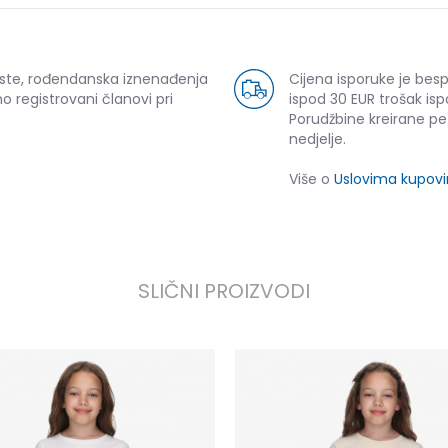
uste, rođendanska iznenađenja
Cijena isporuke je bes
o registrovani članovi pri
ispod 30 EUR trošak isp
Porudžbine kreirane p
nedjelje.
Više o
Uslovima kupov
SLIČNI PROIZVODI