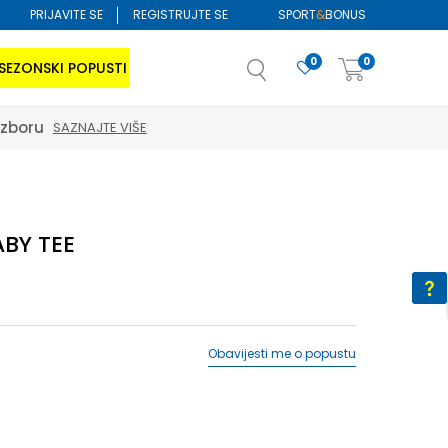
PRIJAVITE SE
REGISTRUJTE SE
SPORT
&
BONUS
0
0
SEZONSKI POPUSTI
izboru
SAZNAJTE VIŠE
ABY TEE
Obavijesti me o popustu