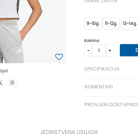
Ušteda:
3,60
EUR
9-10g.
11-12g.
13-14g.
Količina:
SPECIFIKACIJA
ijeli
KOMENTARI
PROVJERI DOSTUPNO
JEDINSTVENA USLUGA