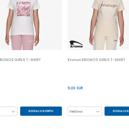
KRONOS GIRLS T-SHIRT
Kronos KRONOS GIRLS T-SHIRT
9,00
EUR
DODAJ U KORPU
DODAJ U 
Veličina
12Y
14Y
6Y
10Y
12Y
14Y