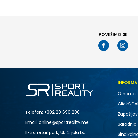
8Y
8Y
POVEŽIMO SE
INFORMA
O nama
Click&Col
Telefon:
+382 20 690 200
Zapošljav
Email: online@sportreality.me
Saradnja
Extra retail park, Ul. 4. jula bb
Sindikaln