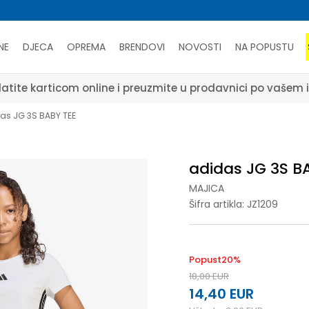
NE
DJECA
OPREMA
BRENDOVI
NOVOSTI
NA POPUSTU
atite karticom online i preuzmite u prodavnici po vašem 
as JG 3S BABY TEE
adidas JG 3S B
MAJICA
Šifra artikla:
JZ1209
Popust
20
%
18,00
EUR
14,40
EUR