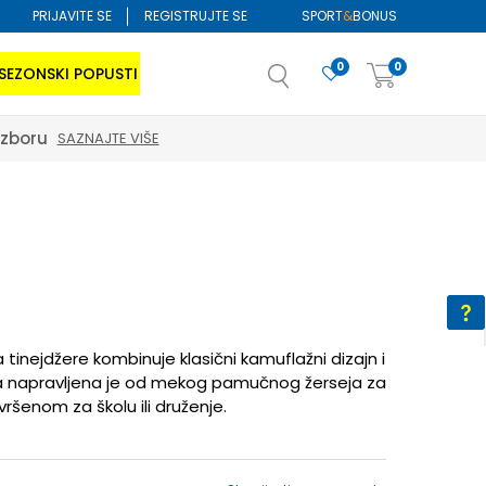
PRIJAVITE SE
REGISTRUJTE SE
SPORT
&
BONUS
0
0
SEZONSKI POPUSTI
izboru
SAZNAJTE VIŠE
inejdžere kombinuje klasični kamuflažni dizajn i
 a napravljena je od mekog pamučnog žerseja za
vršenom za školu ili druženje.