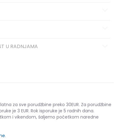
ST U RADNJAMA
platna za sve porudžbine preko 30EUR. Za porudžbine
oruke je 3 EUR. Rok isporuke je 5 radnih dana.
etkom i vikendom, šaljemo početkom naredne
ine
.