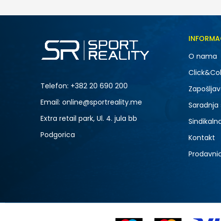
INFORMA
O nama
Click&Col
Telefon:
+382 20 690 200
Zapošljav
Email: online@sportreality.me
Saradnja
Extra retail park, Ul. 4. jula bb
Sindikaln
Podgorica
Kontakt
Prodavni