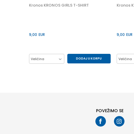
Kronos KRONOS GIRLS T-SHIRT
Kronos 
9,00
EUR
9,00
EUR
DODAJ U KORPU
Veličina
Veličina
10Y
12Y
14Y
6Y
10Y
8Y
8Y
POVEŽIMO SE