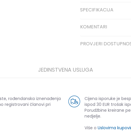
SPECIFIKACIJA
KOMENTARI
PROVJERI DOSTUPNO
JEDINSTVENA USLUGA
uste, rođendanska iznenađenja
Cijena isporuke je bes
o registrovani članovi pri
ispod 30 EUR trošak isp
Porudžbine kreirane p
nedjelje.
Više o
Uslovima kupov