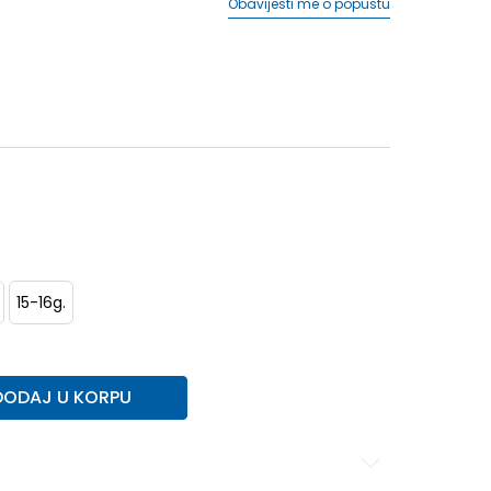
Obavijesti me o popustu
15-16g.
DODAJ U KORPU