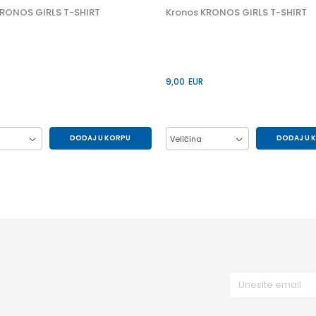
KRONOS GIRLS T-SHIRT
Kronos KRONOS GIRLS T-SHIRT
9,00
EUR
DODAJ U KORPU
DODAJ U 
Veličina
12Y
14Y
6Y
10Y
12Y
14Y
8Y