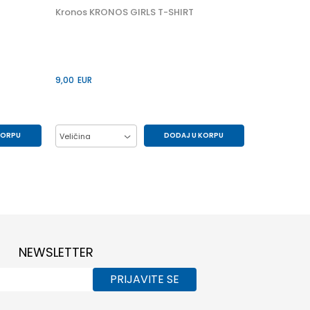
Kronos KRONOS GIRLS T-SHIRT
9,00
EUR
KORPU
DODAJ U KORPU
Veličina
6Y
10Y
12Y
14Y
6Y
8Y
NEWSLETTER
PRIJAVITE SE