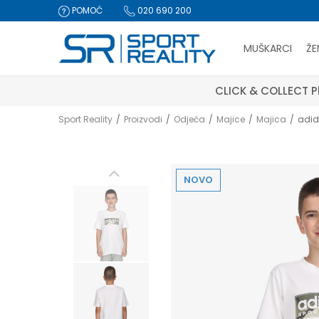
POMOĆ
020 690 200
MUŠKARCI
ŽE
CLICK & COLLECT Pl
Sport Reality
Proizvodi
Odjeća
Majice
Majica
adi
NOVO