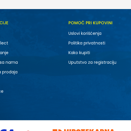
CIJE
POMOĆ PRI KUPOVINI
Uslovi korišćenja
lect
Politika privatnosti
anje
Kako kupiti
 sa nama
Uputstvo za registraciju
a prodaja
ce