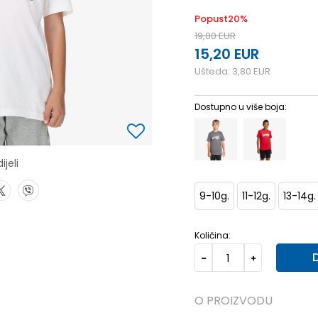
Popust
20
%
19,00
EUR
15,20
EUR
Ušteda:
3,80
EUR
Dostupno u više boja:
ijeli
9-10g.
11-12g.
13-14g.
Količina:
O PROIZVODU