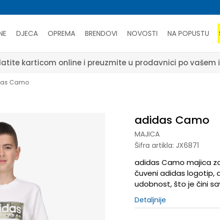
NE
DJECA
OPREMA
BRENDOVI
NOVOSTI
NA POPUSTU
atite karticom online i preuzmite u prodavnici po vašem 
das Camo
adidas Camo
MAJICA
Šifra artikla:
JX6871
adidas Camo majica za t
čuveni adidas logotip,
udobnost, što je čini sa
Detaljnije