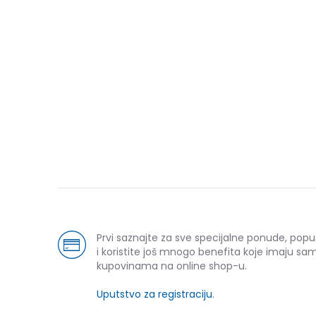
Prvi saznajte za sve specijalne ponude, pop
i koristite još mnogo benefita koje imaju sam
kupovinama na online shop-u.
Uputstvo za registraciju
.