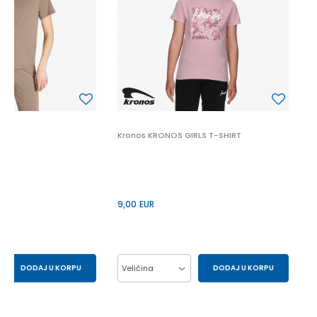
9
Kronos KRONOS GIRLS T-SHIRT
9,00
EUR
DODAJ U KORPU
Veličina
DODAJ U KORPU
S
XS
10Y
12Y
14Y
6Y
8Y