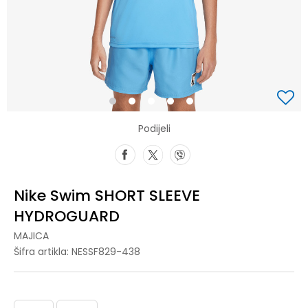
1
2
3
4
5
Podijeli
Nike Swim SHORT SLEEVE
HYDROGUARD
MAJICA
Šifra artikla:
NESSF829-438