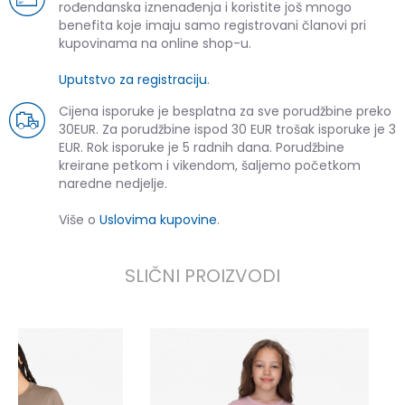
rođendanska iznenađenja i koristite još mnogo
benefita koje imaju samo registrovani članovi pri
kupovinama na online shop-u.
Uputstvo za registraciju
.
Cijena isporuke je besplatna za sve porudžbine preko
30EUR. Za porudžbine ispod 30 EUR trošak isporuke je 3
EUR. Rok isporuke je 5 radnih dana. Porudžbine
kreirane petkom i vikendom, šaljemo početkom
naredne nedjelje.
Više o
Uslovima kupovine
.
SLIČNI PROIZVODI
K