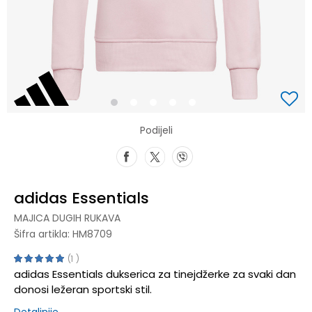
1
2
3
4
5
Podijeli
adidas Essentials
MAJICA DUGIH RUKAVA
Šifra artikla:
HM8709
1
adidas Essentials dukserica za tinejdžerke za svaki dan
donosi ležeran sportski stil.