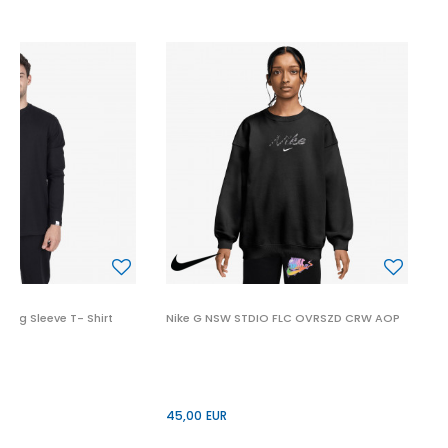
N
6
Long Sleeve T- Shirt
Nike G NSW STDIO FLC OVRSZD CRW AOP
di
45,00
EUR