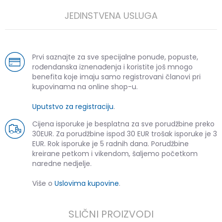
JEDINSTVENA USLUGA
Prvi saznajte za sve specijalne ponude, popuste,
rođendanska iznenađenja i koristite još mnogo
benefita koje imaju samo registrovani članovi pri
kupovinama na online shop-u.
Uputstvo za registraciju
.
Cijena isporuke je besplatna za sve porudžbine preko
30EUR. Za porudžbine ispod 30 EUR trošak isporuke je 3
EUR. Rok isporuke je 5 radnih dana. Porudžbine
kreirane petkom i vikendom, šaljemo početkom
naredne nedjelje.
Više o
Uslovima kupovine
.
SLIČNI PROIZVODI