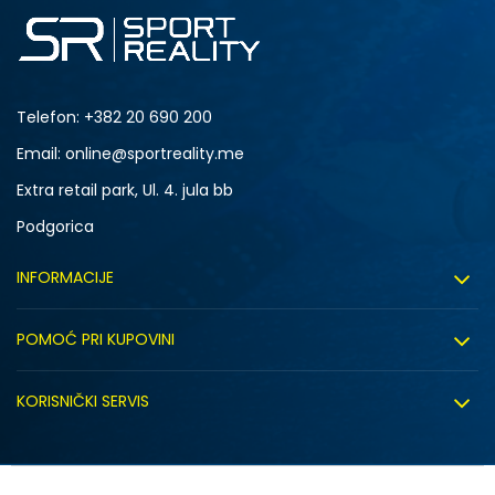
Telefon:
+382 20 690 200
Email: online@sportreality.me
Extra retail park, Ul. 4. jula bb
Podgorica
INFORMACIJE
O nama
POMOĆ PRI KUPOVINI
Click&Collect
Uslovi korišćenja
Zapošljavanje
KORISNIČKI SERVIS
Politika privatnosti
Saradnja sa nama
Isporuka
Kako kupiti
Sindikalna prodaja
Zamjena artikla