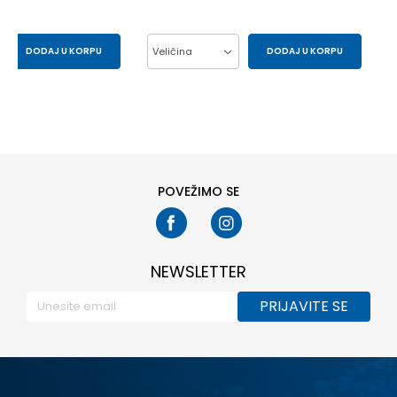
DODAJ U KORPU
Veličina
DODAJ U KORPU
L
M
L
M
S
XL
XS
POVEŽIMO SE
NEWSLETTER
PRIJAVITE SE