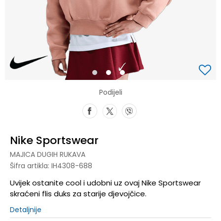
1
2
3
Podijeli
Nike Sportswear
MAJICA DUGIH RUKAVA
Šifra artikla:
IH4308-688
Uvijek ostanite cool i udobni uz ovaj Nike Sportswear
skraćeni flis duks za starije djevojčice.
Detaljnije