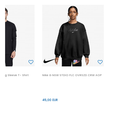
N
6
Long Sleeve T- Shirt
Nike G NSW STDIO FLC OVRSZD CRW AOP
di
45,00
EUR