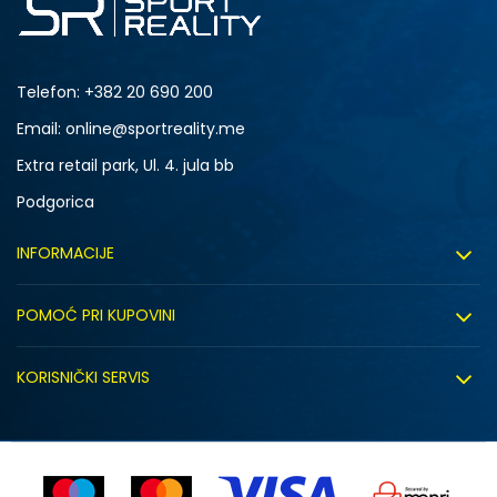
Telefon:
+382 20 690 200
Email: online@sportreality.me
Extra retail park, Ul. 4. jula bb
Podgorica
INFORMACIJE
O nama
POMOĆ PRI KUPOVINI
Click&Collect
Uslovi korišćenja
Zapošljavanje
KORISNIČKI SERVIS
Politika privatnosti
Saradnja sa nama
Isporuka
Kako kupiti
Sindikalna prodaja
Zamjena artikla
Uputstvo za registraciju
Kontakt