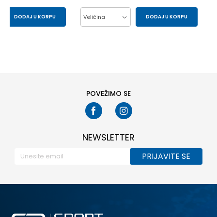
DODAJ U KORPU
Veličina
DODAJ U KORPU
L
M
L
M
S
XL
XS
POVEŽIMO SE
NEWSLETTER
PRIJAVITE SE