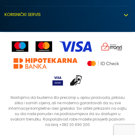
Click&Collect
Uslovi korišćenja
Zapošljavanje
KORISNIČKI SERVIS
Politika privatnosti
Saradnja sa nama
Isporuka
Kako kupiti
Sindikalna prodaja
Zamjena artikla
Uputstvo za registraciju
Kontakt
Reklamacije
Prodavnice
Povrat robe i povrat sredstava
Status porudžbine
Nastojimo da budemo što precizniji u opisu proizvoda, prikazu
slika i samih cijena, ali ne možemo garantovati da su sve
informacije kompletne i bez grešaka. Svi artikli prikazani na sajtu
su dio naše ponude i ne podrazumijeva da su dostupni u
svakom trenutku. Raspoloživost robe možete provjeriti pozivom
na broj +382 20 690 200