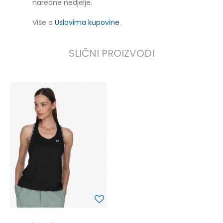
naredne nedjelje.
Više o
Uslovima kupovine
.
SLIČNI PROIZVODI
VO