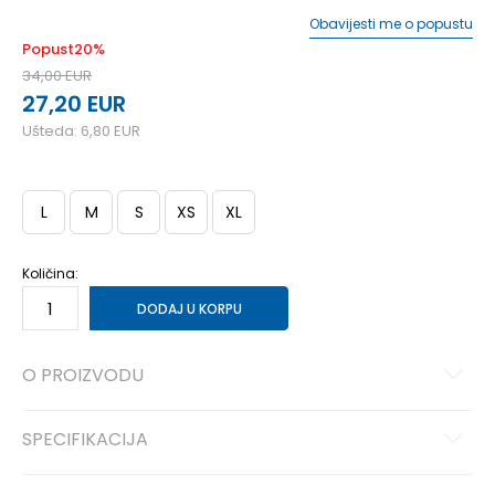
Obavijesti me o popustu
Popust
20
%
34,00
EUR
27,20
EUR
Ušteda:
6,80
EUR
L
M
S
XS
XL
Količina:
DODAJ U KORPU
O PROIZVODU
SPECIFIKACIJA