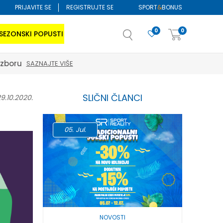
PRIJAVITE SE
REGISTRUJTE SE
SPORT
&
BONUS
0
0
SEZONSKI POPUSTI
izboru
SAZNAJTE VIŠE
SLIČNI ČLANCI
9.10.2020.
05.
Jul.
17.
Jun
NOVOSTI