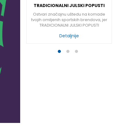
ROLJEĆNE
TRADICIONALNI JULSKI POPUSTI
PRVI SP
EALITY
ČEKAJU NA TEBE U SPORT REALITY
žite svoj
Ostvari značajnu uštedu na komade
Na lokac
RADNJAMA
im, a prije
tvojih omiljenih sportskih brendova, jer
uskoro p
 iz nove
TRADICIONALNI JULSKI POPUSTI
R
remite se za
POČINJU!
Detaljnije
1
2
3