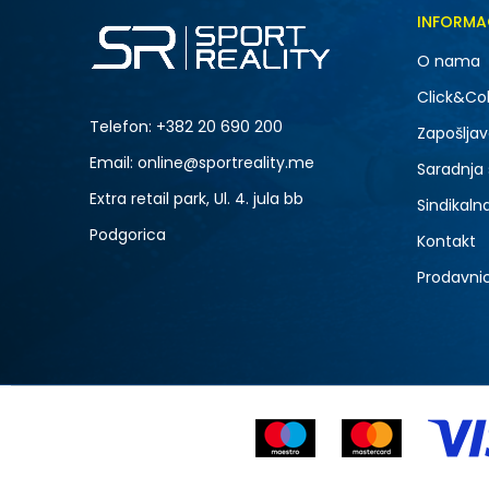
INFORMA
O nama
Click&Col
Telefon:
+382 20 690 200
Zapošljav
Email: online@sportreality.me
Saradnja
Extra retail park, Ul. 4. jula bb
Sindikaln
Podgorica
Kontakt
Prodavni