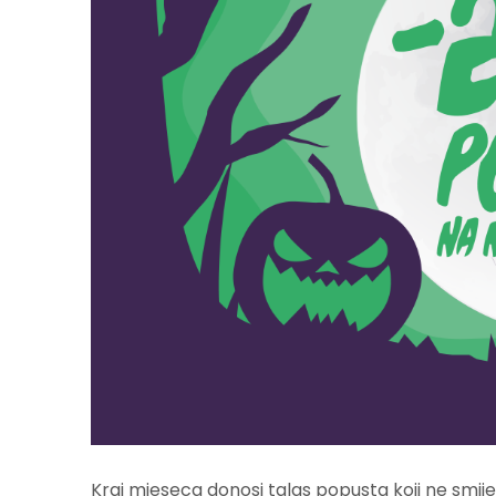
Kraj mjeseca donosi talas popusta koji ne smije