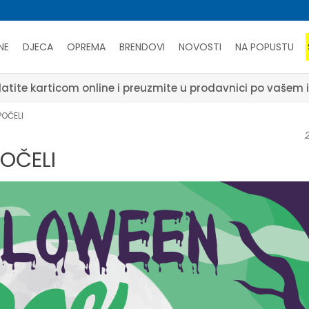
NE
DJECA
OPREMA
BRENDOVI
NOVOSTI
NA POPUSTU
atite karticom online i preuzmite u prodavnici po vašem 
POČELI
2
OČELI
17.
May.
NOVOSTI