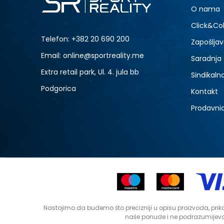
O nama
Click&Col
Telefon:
+382 20 690 200
Zapošljav
Email: online@sportreality.me
Saradnja
Extra retail park, Ul. 4. jula bb
Sindikaln
Podgorica
Kontakt
Prodavni
Nastojimo da budemo što precizniji u opisu proizvoda, prika
naše ponude i ne podrazumijeva 