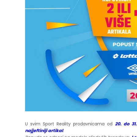
U svim Sport Reality prodavnicama od
20. do 31
najjeftiniji artikal
.