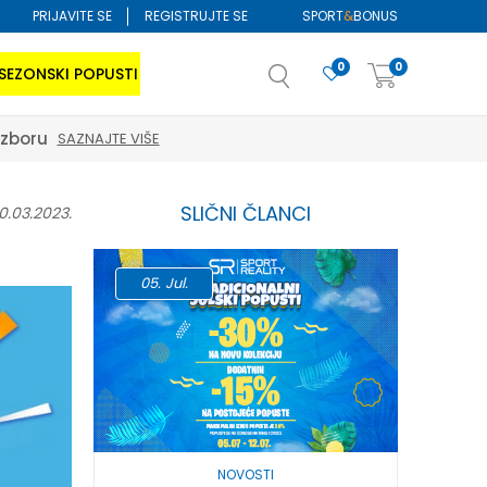
PRIJAVITE SE
REGISTRUJTE SE
SPORT
&
BONUS
0
0
SEZONSKI POPUSTI
izboru
SAZNAJTE VIŠE
SLIČNI ČLANCI
0.03.2023.
05.
Jul.
17.
Jun
NOVOSTI