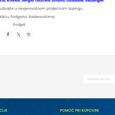
tto, Kronos. Sergio Tacchini, Umbro, Lonsdale, Slazenger
.
i i uživajte u nevjerovatnom proljećnom šopingu.
šiću, Podgorici, Radanovićima.
Podijeli
CIJE
POMOĆ PRI KUPOVINI