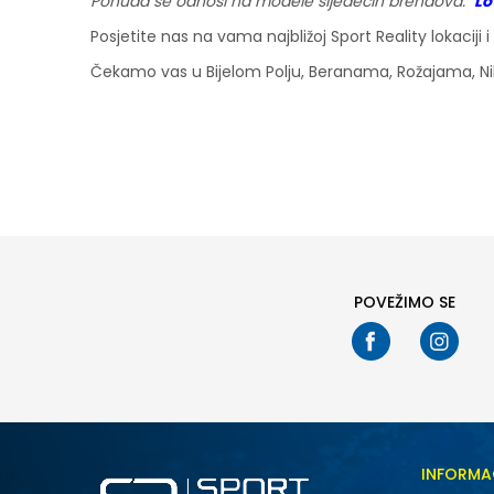
Ponuda se odnosi na modele sljedećih brendova:
Lo
Posjetite nas na vama najbližoj Sport Reality lokacij
Čekamo vas u Bijelom Polju, Beranama, Rožajama, Nik
POVEŽIMO SE
INFORMA