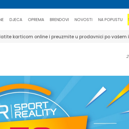
NE
DJECA
OPREMA
BRENDOVI
NOVOSTI
NA POPUSTU
atite karticom online i preuzmite u prodavnici po vašem 
2
17.
May.
NOVOSTI