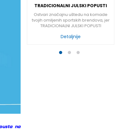
ROLJEĆNE
TRADICIONALNI JULSKI POPUSTI
PRVI SP
EALITY
ČEKAJU NA TEBE U SPORT REALITY
žite svoj
Ostvari značajnu uštedu na komade
Na lokac
RADNJAMA
im, a prije
tvojih omiljenih sportskih brendova, jer
uskoro p
 iz nove
TRADICIONALNI JULSKI POPUSTI
R
remite se za
POČINJU!
Detaljnije
1
2
3
opusta na