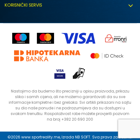
Uslovi korišćenja
Zapošljavanje
KORISNIČKI SERVIS
Politika privatnosti
Saradnja sa nama
Isporuka
Kako kupiti
Sindikalna prodaja
Zamjena artikla
Uputstvo za registraciju
Kontakt
Reklamacije
Prodavnice
Povrat robe i povrat sredstava
Status porudžbine
Nastojimo da budemo što precizniji u opisu proizvoda, prikazu
slika i samih cijena, ali ne možemo garantovati da su sve
informacije kompletne i bez grešaka. Svi artikli prikazani na sajtu
su dio naše ponude i ne podrazumijeva da su dostupni u
svakom trenutku. Raspoloživost robe možete provjeriti pozivom
na broj +382 20 690 200
©2026
www.sportreality.me
, Izrada
NB SOFT
. Sva prava zadržana.