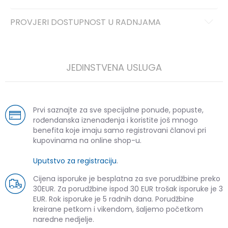
PROVJERI DOSTUPNOST U RADNJAMA
JEDINSTVENA USLUGA
Prvi saznajte za sve specijalne ponude, popuste,
rođendanska iznenađenja i koristite još mnogo
benefita koje imaju samo registrovani članovi pri
kupovinama na online shop-u.
Uputstvo za registraciju
.
Cijena isporuke je besplatna za sve porudžbine preko
30EUR. Za porudžbine ispod 30 EUR trošak isporuke je 3
EUR. Rok isporuke je 5 radnih dana. Porudžbine
kreirane petkom i vikendom, šaljemo početkom
naredne nedjelje.