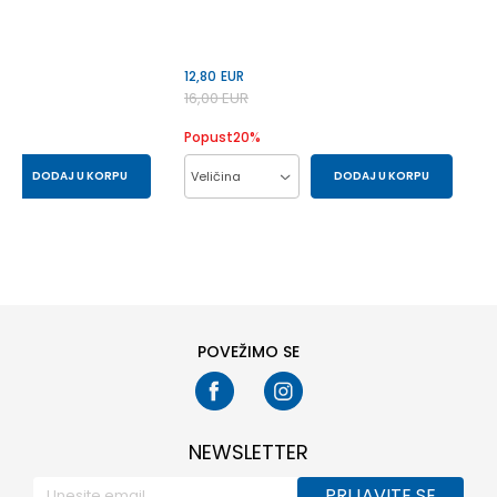
12,80
EUR
16,00
EUR
Popust
20
%
DODAJ U KORPU
Veličina
DODAJ U KORPU
85
90
10-11
12-13
14-15
6-7
8-9
POVEŽIMO SE
NEWSLETTER
PRIJAVITE SE