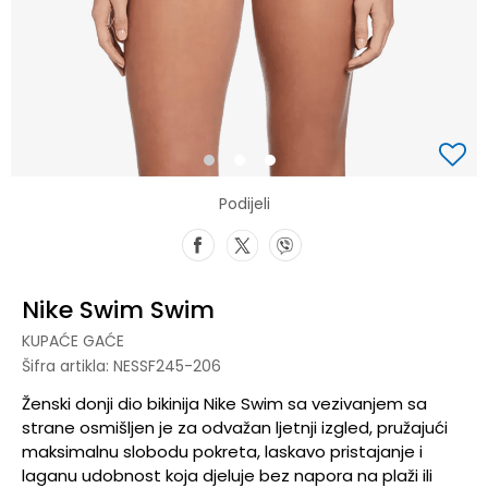
1
2
3
Podijeli
Nike Swim Swim
KUPAĆE GAĆE
Šifra artikla:
NESSF245-206
Ženski donji dio bikinija Nike Swim sa vezivanjem sa
strane osmišljen je za odvažan ljetnji izgled, pružajući
maksimalnu slobodu pokreta, laskavo pristajanje i
laganu udobnost koja djeluje bez napora na plaži ili