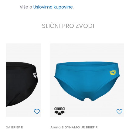
Više o
Uslovima kupovine
.
SLIČNI PROIZVODI
N
2
2
P
.5CM BRIEF R
Arena B DYNAMO JR BRIEF R