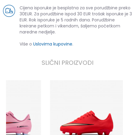
Cijena isporuke je besplatna za sve porudžbine preko
30EUR. Za porudžbine ispod 30 EUR trošak isporuke je 3
EUR. Rok isporuke je 5 radnih dana. Porudžbine
kreirane petkom i vikendom, šaljemo početkom
naredne nedjelje.
Više o
Uslovima kupovine
.
SLIČNI PROIZVODI
a
4
5