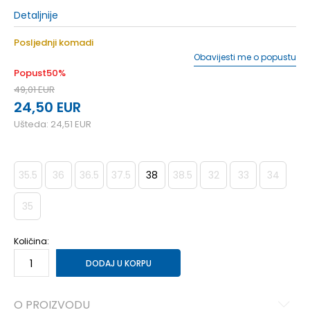
Detaljnije
Posljednji komadi
Obavijesti me o popustu
Popust
50
%
49,01
EUR
24,50
EUR
Ušteda:
24,51
EUR
35.5
36
36.5
37.5
38
38.5
32
33
34
35
Količina:
DODAJ U KORPU
O PROIZVODU