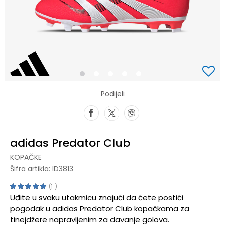
1
2
3
4
5
Podijeli
adidas Predator Club
KOPAČKE
Šifra artikla:
ID3813
1
Uđite u svaku utakmicu znajući da ćete postići
pogodak u adidas Predator Club kopačkama za
tinejdžere napravljenim za davanje golova.