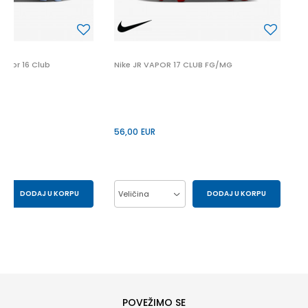
P
 Vapor 16 Club
Nike JR VAPOR 17 CLUB FG/MG
56,00
EUR
DODAJ U KORPU
Veličina
DODAJ U KORPU
36.5
37.5
33
34
35
35.5
34
35
36
36.5
37.5
38
38.5
32
POVEŽIMO SE