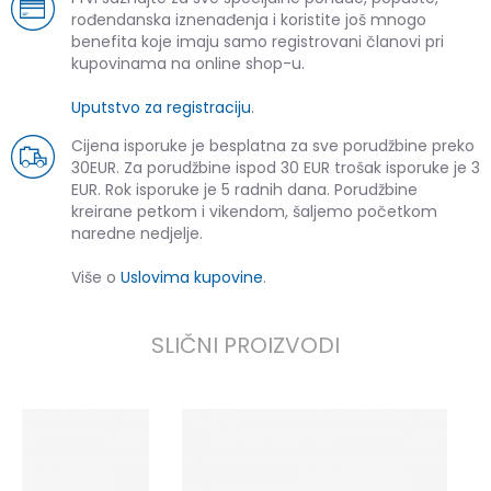
rođendanska iznenađenja i koristite još mnogo
benefita koje imaju samo registrovani članovi pri
kupovinama na online shop-u.
Uputstvo za registraciju
.
Cijena isporuke je besplatna za sve porudžbine preko
30EUR. Za porudžbine ispod 30 EUR trošak isporuke je 3
EUR. Rok isporuke je 5 radnih dana. Porudžbine
kreirane petkom i vikendom, šaljemo početkom
naredne nedjelje.
Više o
Uslovima kupovine
.
SLIČNI PROIZVODI
a