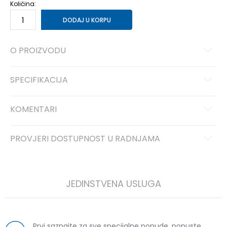
Količina:
DODAJ U KORPU
O PROIZVODU
SPECIFIKACIJA
KOMENTARI
PROVJERI DOSTUPNOST U RADNJAMA
JEDINSTVENA USLUGA
Prvi saznajte za sve specijalne ponude, popuste,