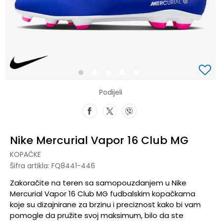
1
2
3
4
5
Podijeli
Nike Mercurial Vapor 16 Club MG
KOPAČKE
Šifra artikla:
FQ8441-446
Zakoračite na teren sa samopouzdanjem u Nike
Mercurial Vapor 16 Club MG fudbalskim kopačkama
koje su dizajnirane za brzinu i preciznost kako bi vam
pomogle da pružite svoj maksimum, bilo da ste