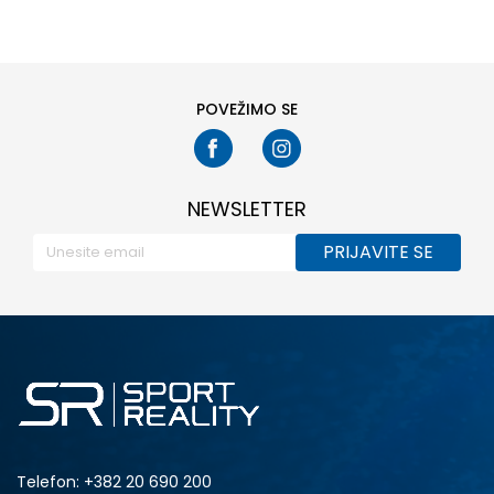
40
42.5
36
36.5
37.5
38
38.5
32
POVEŽIMO SE
NEWSLETTER
PRIJAVITE SE
Telefon:
+382 20 690 200