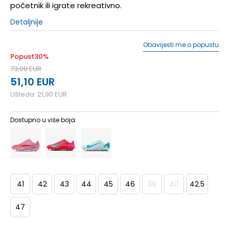
početnik ili igrate rekreativno.
Detaljnije
Obavijesti me o popustu
Popust
30
%
73,00
EUR
51,10
EUR
Ušteda:
21,90
EUR
Dostupno u više boja:
41
42
43
44
45
46
39
40
42.5
47