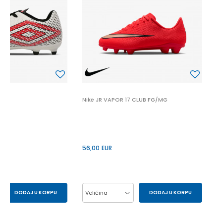
4
5
P
Nike JR VAPOR 17 CLUB FG/MG
56,00
EUR
DODAJ U KORPU
Veličina
DODAJ U KORPU
43
44
33
34
35
35.5