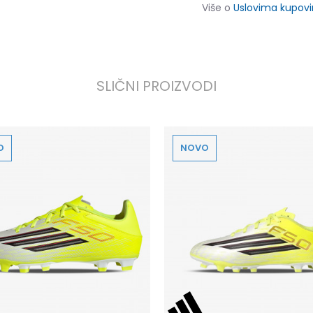
Više o
Uslovima kupov
SLIČNI PROIZVODI
O
NOVO