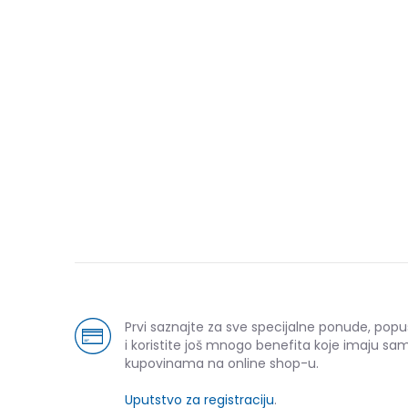
Prvi saznajte za sve specijalne ponude, pop
i koristite još mnogo benefita koje imaju sam
kupovinama na online shop-u.
Uputstvo za registraciju
.