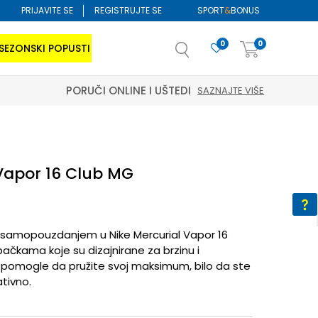
PRIJAVITE SE
REGISTRUJTE SE
SPORT
&
BONUS
0
0
SEZONSKI POPUSTI
 Vapor 16 Club MG
 samopouzdanjem u Nike Mercurial Vapor 16
ačkama koje su dizajnirane za brzinu i
 pomogle da pružite svoj maksimum, bilo da ste
ativno.