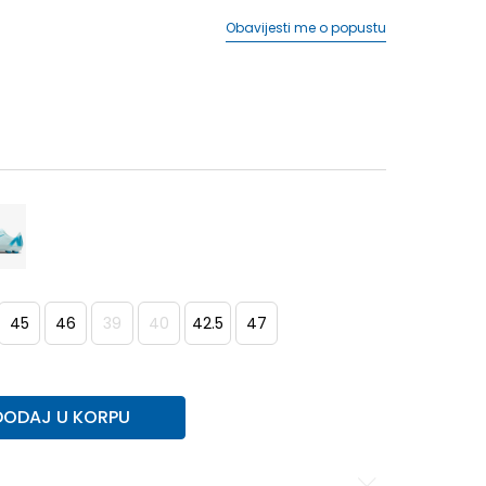
Obavijesti me o popustu
45
46
39
40
42.5
47
DODAJ U KORPU