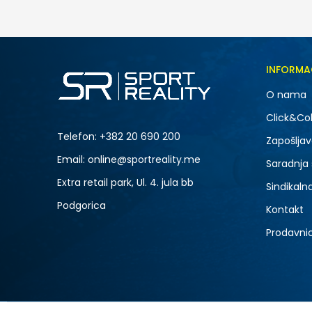
INFORMA
O nama
Click&Col
Telefon:
+382 20 690 200
Zapošljav
Email: online@sportreality.me
Saradnja
Extra retail park, Ul. 4. jula bb
Sindikaln
Podgorica
Kontakt
Prodavni