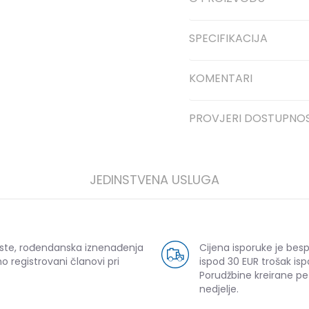
SPECIFIKACIJA
KOMENTARI
PROVJERI DOSTUPNO
JEDINSTVENA USLUGA
uste, rođendanska iznenađenja
Cijena isporuke je bes
o registrovani članovi pri
ispod 30 EUR trošak isp
Porudžbine kreirane p
nedjelje.