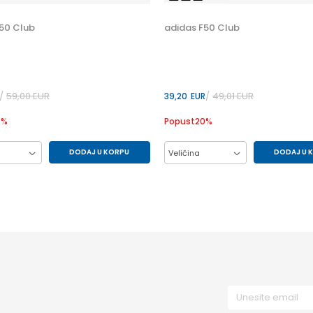
50 Club
adidas F50 Club
59,00
EUR
49,01
EUR
39,20
EUR
0
%
Popust
20
%
DODAJ U KORPU
DODAJ U 
Veličina
42
42.5
43.5
33
34
35
45.5
46
40
36
36.5
37.5
38.5
32