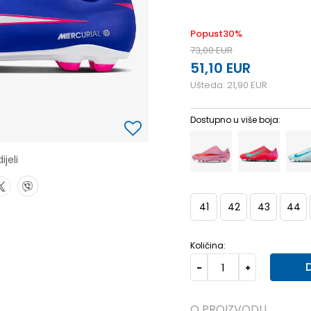
Popust
30
%
73,00
EUR
51,10
EUR
Ušteda:
21,90
EUR
Dostupno u više boja:
ijeli
41
42
43
44
Količina:
O PROIZVODU