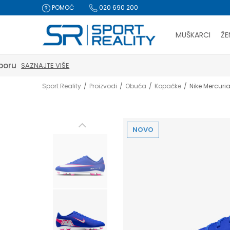
POMOĆ
020 690 200
MUŠKARCI
ŽE
Sport Reality
Proizvodi
Obuća
Kopačke
Nike Mercuri
NOVO