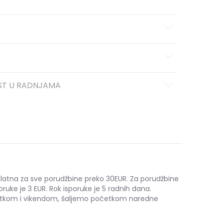
ST U RADNJAMA
platna za sve porudžbine preko 30EUR. Za porudžbine
oruke je 3 EUR. Rok isporuke je 5 radnih dana.
etkom i vikendom, šaljemo početkom naredne