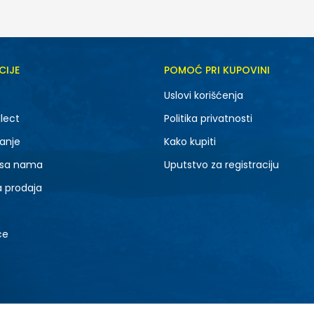
CIJE
POMOĆ PRI KUPOVINI
Uslovi korišćenja
lect
Politika privatnosti
anje
Kako kupiti
 sa nama
Uputstvo za registraciju
a prodaja
ce