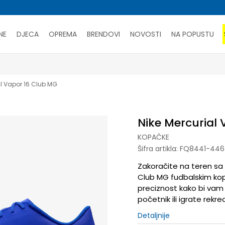
NE
DJECA
OPREMA
BRENDOVI
NOVOSTI
NA POPUSTU
PORUČI ONLINE I UŠTEDI
SAZNAJTE VIŠE
al Vapor 16 Club MG
Nike Mercurial
KOPAČKE
Šifra artikla:
FQ8441-446
Zakoračite na teren sa
Club MG fudbalskim kop
preciznost kako bi vam
početnik ili igrate rekre
Detaljnije