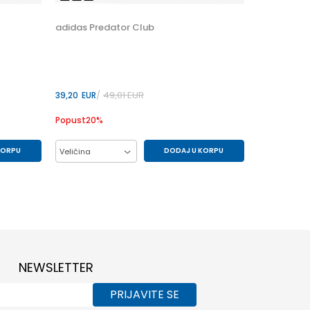
44
adidas Predator Club
47.5
49,01
EUR
39,20
EUR
Popust
20
%
KORPU
DODAJ U KORPU
Veličina
35.5
33
34
35
35.5
38
36
36.5
37.5
38
38.5
32
NEWSLETTER
PRIJAVITE SE