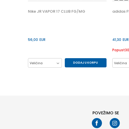
42.5
Nike JR VAPOR 17 CLUB FG/MG
adidas F
56,00
EUR
41,30
EUR
Popust
3
DODAJ U KORPU
Veličina
Veličina
33
34
35
35.5
41.5
36
36.5
37.5
38
44
38.5
32
47.5
POVEŽIMO SE