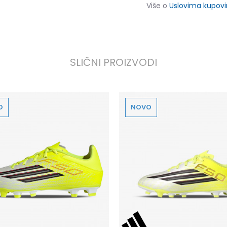
Više o
Uslovima kupov
SLIČNI PROIZVODI
O
NOVO