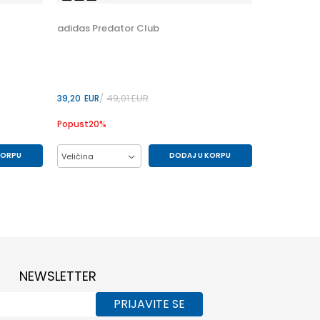
44
adidas Predator Club
47.5
49,01
EUR
39,20
EUR
Popust
20
%
KORPU
DODAJ U KORPU
Veličina
35.5
33
34
35
35.5
38
36
36.5
37.5
38
38.5
32
NEWSLETTER
PRIJAVITE SE