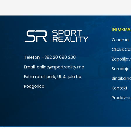
INFORMA
O nama
Click&Col
Telefon:
+382 20 690 200
Zapošljav
Email: online@sportreality.me
Saradnja
Extra retail park, Ul. 4. jula bb
Sindikaln
Podgorica
Kontakt
Prodavni