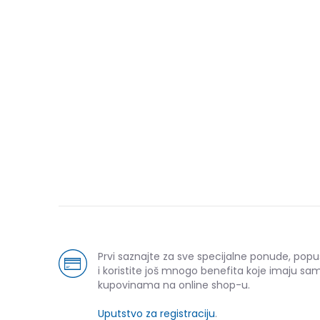
Prvi saznajte za sve specijalne ponude, pop
i koristite još mnogo benefita koje imaju sam
kupovinama na online shop-u.
Uputstvo za registraciju
.