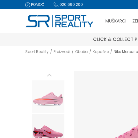
POMOĆ
020 690 200
MUŠKARCI
ŽE
CLICK & COLLECT Pl
Sport Reality
Proizvodi
Obuća
Kopačke
Nike Mercuria