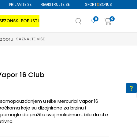
PRIJAVITE SE
REGISTRUJTE SE
SPORT
&
BONUS
0
0
SEZONSKI POPUSTI
izboru
SAZNAJTE VIŠE
Vapor 16 Club
 samopouzdanjem u Nike Mercurial Vapor 16
ačkama koje su dizajnirane za brzinu i
 pomogle da pružite svoj maksimum, bilo da ste
ativno.