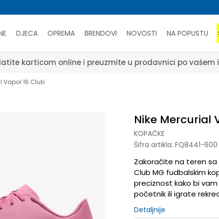
NE
DJECA
OPREMA
BRENDOVI
NOVOSTI
NA POPUSTU
atite karticom online i preuzmite u prodavnici po vašem 
l Vapor 16 Club
Nike Mercurial 
KOPAČKE
Šifra artikla:
FQ8441-600
Zakoračite na teren sa
Club MG fudbalskim kop
preciznost kako bi vam
početnik ili igrate rekre
Detaljnije