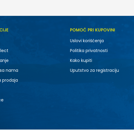
CIJE
POMOĆ PRI KUPOVINI
Uslovi korišćenja
lect
Politika privatnosti
anje
Kako kupiti
 sa nama
Uputstvo za registraciju
a prodaja
ce