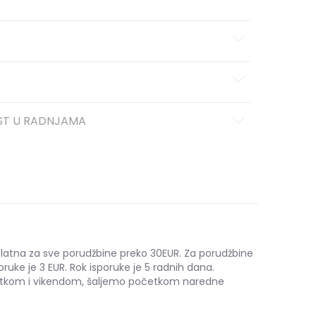
ST U RADNJAMA
platna za sve porudžbine preko 30EUR. Za porudžbine
oruke je 3 EUR. Rok isporuke je 5 radnih dana.
etkom i vikendom, šaljemo početkom naredne