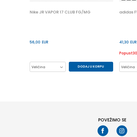
35
Nike JR VAPOR 17 CLUB FG/MG
adidas F
56,00
EUR
41,30
EUR
Popust
3
DODAJ U KORPU
Veličina
Veličina
33
34
35
35.5
41.5
36
36.5
37.5
38
44
38.5
32
47.5
POVEŽIMO SE