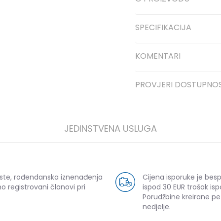
SPECIFIKACIJA
KOMENTARI
PROVJERI DOSTUPNO
JEDINSTVENA USLUGA
uste, rođendanska iznenađenja
Cijena isporuke je bes
o registrovani članovi pri
ispod 30 EUR trošak isp
Porudžbine kreirane p
nedjelje.