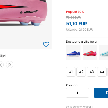
Popust
30
%
73,00
EUR
51,10
EUR
Ušteda:
21,90
EUR
Dostupno u više boja:
ijeli
41
42
43
44
Količina:
O PROIZVODU