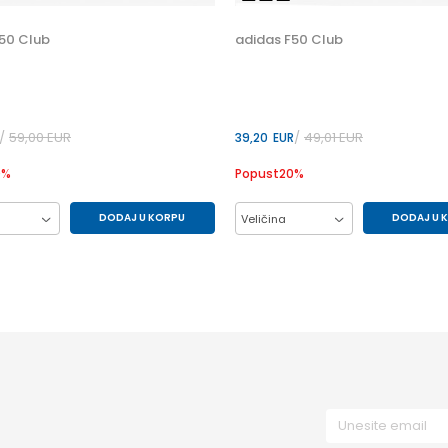
50 Club
adidas F50 Club
59,00
EUR
49,01
EUR
39,20
EUR
0
%
Popust
20
%
DODAJ U KORPU
DODAJ U 
Veličina
42
42.5
43.5
33
34
35
45.5
46
40
36
36.5
37.5
38.5
32