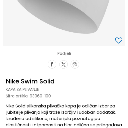
Podijeli
Nike Swim Solid
KAPA ZA PLIVANJE
Šifra artikla:
93060-100
Nike Solid silikonska plivačka kapa je odličan izbor za
ljubitelje plivanja koji traže izdržljiv i udoban dodatak.
Izrađena od silikona, materijala poznatog po
elastičnosti i otpornosti na hlor, odlično se prilagođava