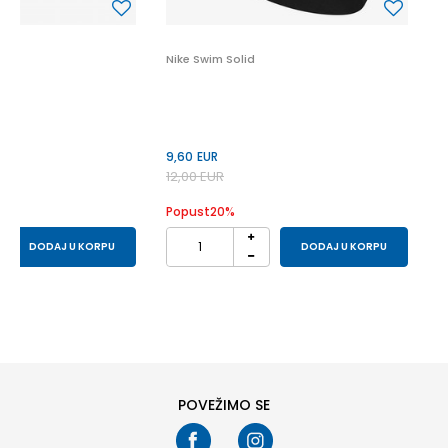
Nike Swim Solid
9,60
EUR
12,00
EUR
Popust
20
%
DODAJ U KORPU
DODAJ U KORPU
POVEŽIMO SE