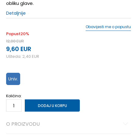
obliku glave.
Detaljnije
Obavijesti me o popustu
Popust
20
%
12,00
EUR
9,60
EUR
Ušteda:
2,40
EUR
Univ.
Količina:
DODAJ U KORPU
O PROIZVODU