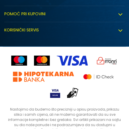
O nama
POMOĆ PRI KUPOVINI
Click&Collect
Uslovi korišćenja
Zapošljavanje
KORISNIČKI SERVIS
Politika privatnosti
Saradnja sa nama
Isporuka
Kako kupiti
Sindikalna prodaja
Zamjena artikla
Uputstvo za registraciju
Kontakt
Reklamacije
Prodavnice
Povrat robe i povrat sredstava
Status porudžbine
Nastojimo da budemo što precizniji u opisu proizvoda, prikazu
slika i samih cijena, ali ne možemo garantovati da su sve
informacije kompletne i bez grešaka. Svi artikli prikazani na sajtu
su dio naše ponude i ne podrazumijeva da su dostupni u