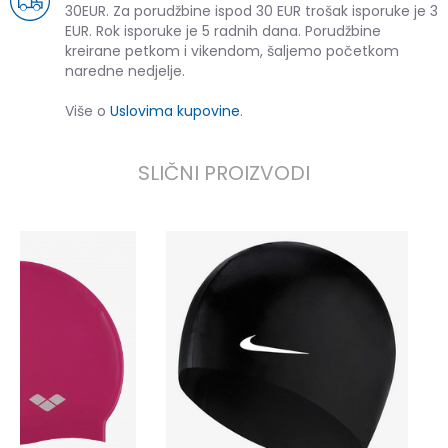
30EUR. Za porudžbine ispod 30 EUR trošak isporuke je 3
EUR. Rok isporuke je 5 radnih dana. Porudžbine
kreirane petkom i vikendom, šaljemo početkom
naredne nedjelje.
Više o
Uslovima kupovine
.
SLIČNI PROIZVODI
A
1
1
P