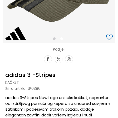
1
2
Podijeli
adidas 3 -Stripes
KAČKET
Šifra artikla:
JP0386
adidas 3-Stripes New Logo uniseks kačket, napravljen
od izdržljivog pamučnog kepera sa unapred savijenim
štitnikom i podesivom trakom pozadi, dodaje
elegantan završni dodir vašem izgledu i nudi