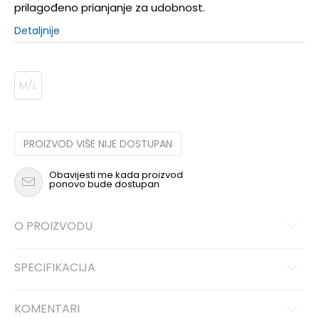
prilagođeno prianjanje za udobnost.
Detaljnije
M/L
PROIZVOD VIŠE NIJE DOSTUPAN
Obavijesti me kada proizvod
ponovo bude dostupan
O PROIZVODU
SPECIFIKACIJA
KOMENTARI