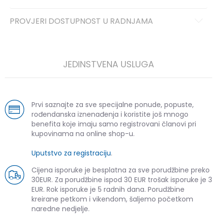
PROVJERI DOSTUPNOST U RADNJAMA
JEDINSTVENA USLUGA
Prvi saznajte za sve specijalne ponude, popuste,
rođendanska iznenađenja i koristite još mnogo
benefita koje imaju samo registrovani članovi pri
kupovinama na online shop-u.
Uputstvo za registraciju
.
Cijena isporuke je besplatna za sve porudžbine preko
30EUR. Za porudžbine ispod 30 EUR trošak isporuke je 3
EUR. Rok isporuke je 5 radnih dana. Porudžbine
kreirane petkom i vikendom, šaljemo početkom
naredne nedjelje.