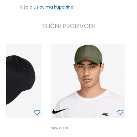
Više o
Uslovima kupovine
.
SLIČNI PROIZVODI
a
1
1
P
Nike CLUB