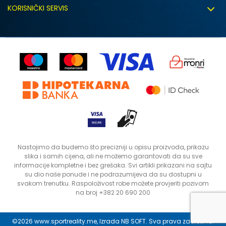
Uslovi korišćenja
Zapošljavanje
KORISNIČKI SERVIS
Politika privatnosti
Saradnja sa nama
Isporuka
Kako kupiti
Sindikalna prodaja
Zamjena artikla
Uputstvo za registraciju
Kontakt
Reklamacije
Prodavnice
Povrat robe i povrat sredstava
Status porudžbine
Nastojimo da budemo što precizniji u opisu proizvoda, prikazu
slika i samih cijena, ali ne možemo garantovati da su sve
informacije kompletne i bez grešaka. Svi artikli prikazani na sajtu
su dio naše ponude i ne podrazumijeva da su dostupni u
svakom trenutku. Raspoloživost robe možete provjeriti pozivom
na broj +382 20 690 200
©2026
www.sportreality.me
, Izrada
NB SOFT
. Sva prava zadržana.