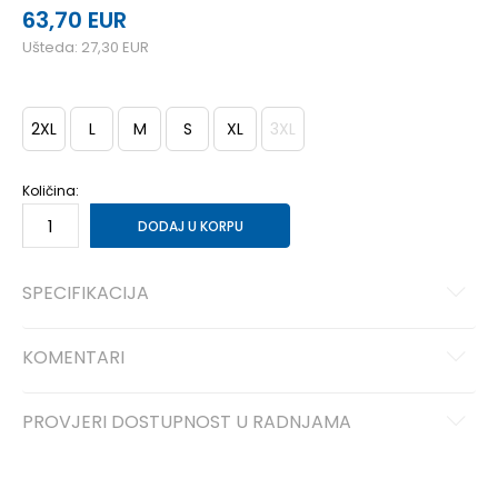
63,70
EUR
Ušteda:
27,30
EUR
2XL
L
M
S
XL
3XL
Količina:
DODAJ U KORPU
SPECIFIKACIJA
KOMENTARI
PROVJERI DOSTUPNOST U RADNJAMA