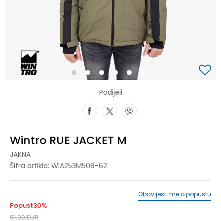
1
2
3
4
5
6
Podijeli
Wintro RUE JACKET M
JAKNA
Šifra artikla:
WIA253M508-62
Obavijesti me o popustu
Popust
30
%
91,00
EUR