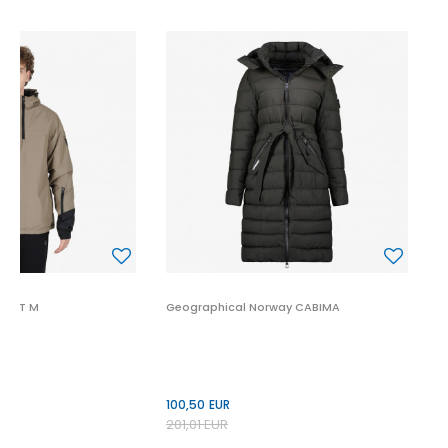
G
9
1
P
CKET M
Geographical Norway CABIMA
100,50
EUR
201,01
EUR