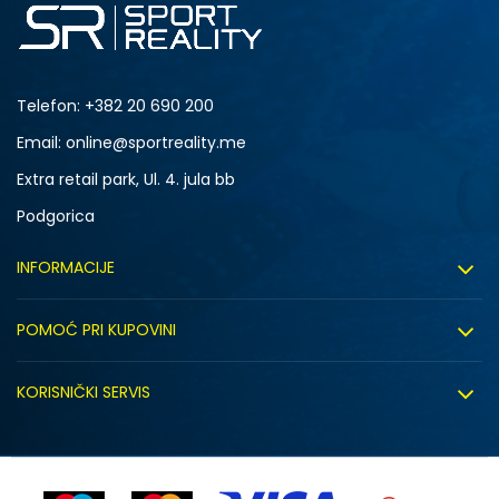
Telefon:
+382 20 690 200
Email: online@sportreality.me
Extra retail park, Ul. 4. jula bb
Podgorica
INFORMACIJE
O nama
POMOĆ PRI KUPOVINI
Click&Collect
Uslovi korišćenja
Zapošljavanje
KORISNIČKI SERVIS
Politika privatnosti
Saradnja sa nama
Isporuka
Kako kupiti
Sindikalna prodaja
Zamjena artikla
Uputstvo za registraciju
Kontakt