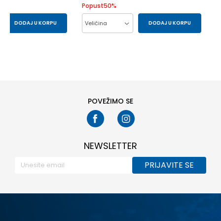
Popust
50
%
DODAJ U KORPU
Veličina
DODAJ U KORPU
M
XL
L
M
S
XL
XS
POVEŽIMO SE
NEWSLETTER
PRIJAVITE SE