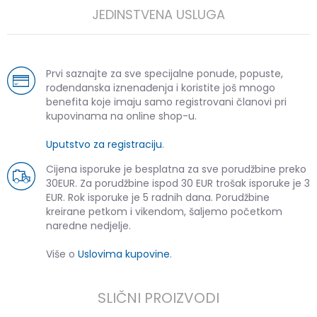
JEDINSTVENA USLUGA
Prvi saznajte za sve specijalne ponude, popuste,
rođendanska iznenađenja i koristite još mnogo
benefita koje imaju samo registrovani članovi pri
kupovinama na online shop-u.
Uputstvo za registraciju
.
Cijena isporuke je besplatna za sve porudžbine preko
30EUR. Za porudžbine ispod 30 EUR trošak isporuke je 3
EUR. Rok isporuke je 5 radnih dana. Porudžbine
kreirane petkom i vikendom, šaljemo početkom
naredne nedjelje.
Više o
Uslovima kupovine
.
SLIČNI PROIZVODI