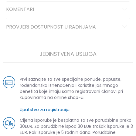
KOMENTARI
PROVJERI DOSTUPNOST U RADNJAMA
JEDINSTVENA USLUGA
Prvi saznajte za sve specijalne ponude, popuste,
rođendanska iznenađenja i koristite još mnogo
benefita koje imaju samo registrovani članovi pri
kupovinama na online shop-u.
Uputstvo za registraciju
.
Cijena isporuke je besplatna za sve porudžbine preko
30EUR. Za porudžbine ispod 30 EUR trošak isporuke je 3
EUR. Rok isporuke je 5 radnih dana. Porudžbine