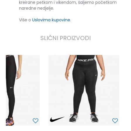
kreirane petkom i vikendom, šaljemo početkom
naredne nedjelje.
Više o
Uslovima kupovine
.
SLIČNI PROIZVODI
N
5