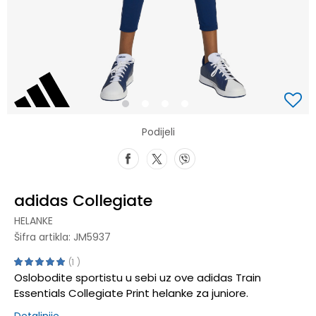
1
2
3
4
Podijeli
adidas Collegiate
HELANKE
Šifra artikla:
JM5937
1
Oslobodite sportistu u sebi uz ove adidas Train
Essentials Collegiate Print helanke za juniore.