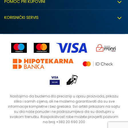
POMOĆ PRI KUPOVINI
Click&Collect
Uslovi korišćenja
Zapošljavanje
KORISNIČKI SERVIS
Politika privatnosti
Saradnja sa nama
Isporuka
Kako kupiti
Sindikalna prodaja
Zamjena artikla
Uputstvo za registraciju
Kontakt
Reklamacije
Prodavnice
Povrat robe i povrat sredstava
Status porudžbine
Nastojimo da budemo što precizniji u opisu proizvoda, prikazu
slika i samih cijena, ali ne možemo garantovati da su sve
informacije kompletne i bez grešaka. Svi artikli prikazani na sajtu
su dio naše ponude i ne podrazumijeva da su dostupni u
svakom trenutku. Raspoloživost robe možete provjeriti pozivom
na broj +382 20 690 200