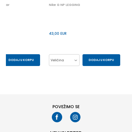
tGear
Nike G NP LEGGING
43,00
EUR
DODAJ U KORPU
Veličina
DODAJ U KORPU
SM
XS
L
M
S
POVEŽIMO SE