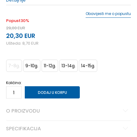
Detaljnije
Obavijesti me o popustu
Popust
30
%
29,00
EUR
20,30
EUR
Ušteda:
8,70
EUR
7-8g.
9-10g.
11-12g.
13-14g.
14-15g.
Količina:
DODAJ U KORPU
O PROIZVODU
SPECIFIKACIJA