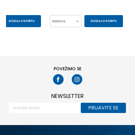
DODAJ U KORPU
Veličina
DODAJ U KORPU
M
S
L
M
XL
2XL
S
POVEŽIMO SE
NEWSLETTER
PRIJAVITE SE