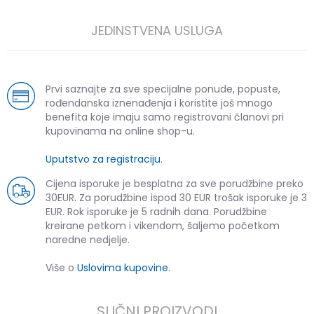
JEDINSTVENA USLUGA
Prvi saznajte za sve specijalne ponude, popuste,
rođendanska iznenađenja i koristite još mnogo
benefita koje imaju samo registrovani članovi pri
kupovinama na online shop-u.
Uputstvo za registraciju
.
Cijena isporuke je besplatna za sve porudžbine preko
30EUR. Za porudžbine ispod 30 EUR trošak isporuke je 3
EUR. Rok isporuke je 5 radnih dana. Porudžbine
kreirane petkom i vikendom, šaljemo početkom
naredne nedjelje.
Više o
Uslovima kupovine
.
SLIČNI PROIZVODI