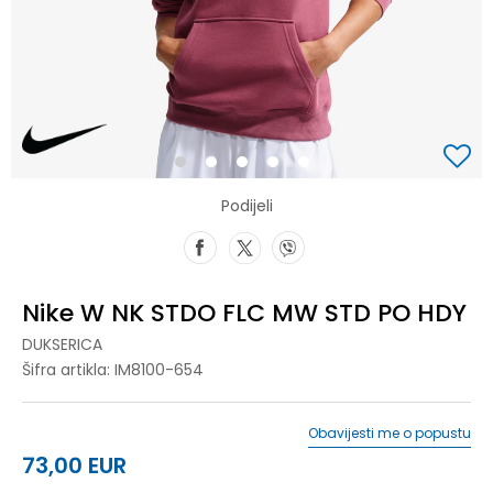
1
2
3
4
5
Podijeli
Nike W NK STDO FLC MW STD PO HDY
DUKSERICA
Šifra artikla:
IM8100-654
Obavijesti me o popustu
73,00
EUR