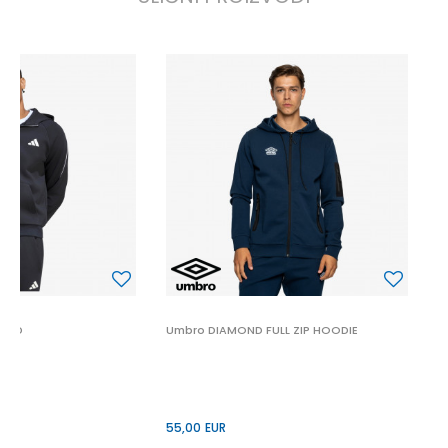
U
5
Z HD
Umbro DIAMOND FULL ZIP HOODIE
55,00
EUR