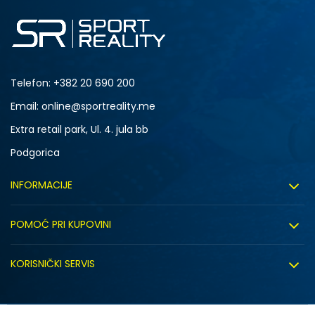
Telefon:
+382 20 690 200
Email: online@sportreality.me
Extra retail park, Ul. 4. jula bb
Podgorica
INFORMACIJE
O nama
POMOĆ PRI KUPOVINI
Click&Collect
Uslovi korišćenja
Zapošljavanje
KORISNIČKI SERVIS
Politika privatnosti
Saradnja sa nama
Isporuka
Kako kupiti
Sindikalna prodaja