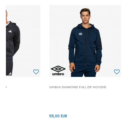
U
5
Z HD
Umbro DIAMOND FULL ZIP HOODIE
55,00
EUR