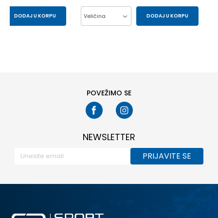
DODAJ U KORPU
Veličina
DODAJ U KORPU
M
S
L
M
XL
2XL
S
POVEŽIMO SE
NEWSLETTER
PRIJAVITE SE