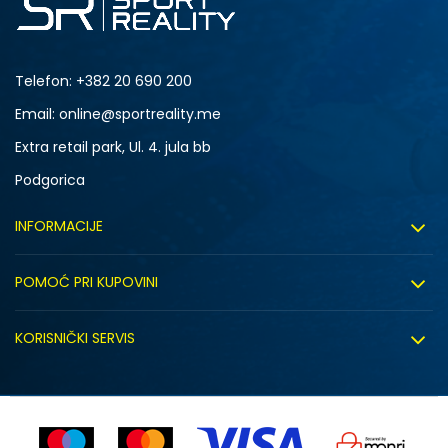
Telefon:
+382 20 690 200
Email: online@sportreality.me
Extra retail park, Ul. 4. jula bb
Podgorica
INFORMACIJE
O nama
POMOĆ PRI KUPOVINI
Click&Collect
Uslovi korišćenja
Zapošljavanje
KORISNIČKI SERVIS
Politika privatnosti
Saradnja sa nama
Isporuka
Kako kupiti
Sindikalna prodaja
Zamjena artikla
Uputstvo za registraciju
Kontakt
Reklamacije