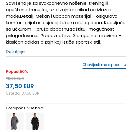
Savršena je za svakodnevno nošenje, trening ili
opuštene trenutke, uz dizajn koji nikad ne izlazi iz
mode.Detalji: Mekan i udoban materijal – osigurava
komfor i prijatan osjećaj tokom cijelog dana. Kapuljača
sa učkurom – pruža dodatnu zaštitu i mogućnost
prilagođavanja. Prepoznatljive 3 pruge na rukavima –
klasičan adidas dizajn koji ističe sportski stil.
Detaljnije
Obavijesti me o popustu
Popust
50
%
75,00
EUR
37,50
EUR
Ušteda:
37,50
EUR
Dostupno u više boja: