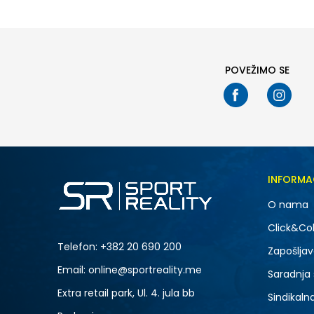
POVEŽIMO SE
INFORMA
O nama
Click&Col
Telefon:
+382 20 690 200
Zapošljav
Email: online@sportreality.me
Saradnja
Extra retail park, Ul. 4. jula bb
Sindikaln