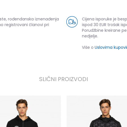
uste, rođendanska iznenađenja
Cijena isporuke je bes
o registrovani članovi pri
ispod 30 EUR trošak isp
Porudžbine kreirane p
nedjelje.
Više o
Uslovima kupov
SLIČNI PROIZVODI