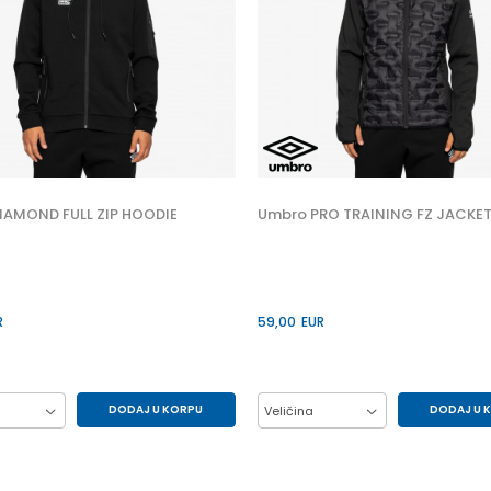
IAMOND FULL ZIP HOODIE
Umbro PRO TRAINING FZ JACKE
R
59,00
EUR
DODAJ U KORPU
DODAJ U 
Veličina
M
XL
2XL
2XL
L
M
XL