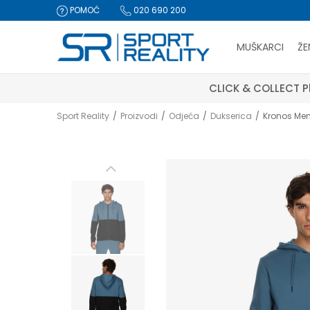
POMOĆ
020 690 200
MUŠKARCI
ŽE
CLICK & COLLECT Pl
Sport Reality
Proizvodi
Odjeća
Dukserica
Kronos Me