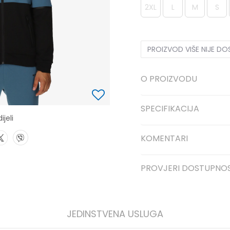
2XL
L
M
S
PROIZVOD VIŠE NIJE D
O PROIZVODU
SPECIFIKACIJA
ijeli
KOMENTARI
PROVJERI DOSTUPNO
JEDINSTVENA USLUGA