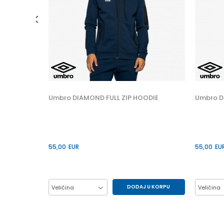
 U KORPU
S
Umbro DIAMOND FULL ZIP HOODIE
Umbro D
55,00
EUR
55,00
EU
DODAJ U KORPU
Veličina
Veličina
L
M
XL
2XL
L
S
S