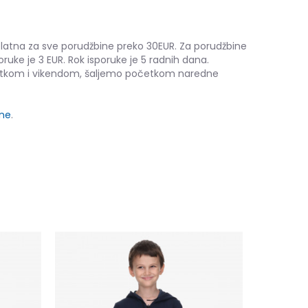
platna za sve porudžbine preko 30EUR. Za porudžbine
oruke je 3 EUR. Rok isporuke je 5 radnih dana.
etkom i vikendom, šaljemo početkom naredne
ine
.
Kronos KR