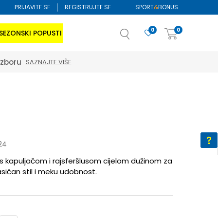
PRIJAVITE SE
REGISTRUJTE SE
SPORT
&
BONUS
0
0
SEZONSKI POPUSTI
izboru
SAZNAJTE VIŠE
24
s kapuljačom i rajsferšlusom cijelom dužinom za
sičan stil i meku udobnost.