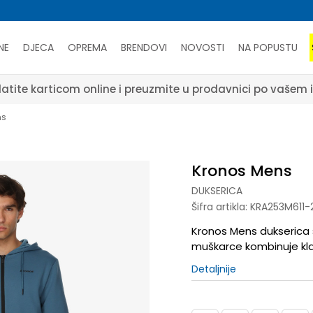
NE
DJECA
OPREMA
BRENDOVI
NOVOSTI
NA POPUSTU
atite karticom online i preuzmite u prodavnici po vašem 
ns
Kronos Mens
DUKSERICA
Šifra artikla:
KRA253M611-
Kronos Mens dukserica 
muškarce kombinuje kla
Detaljnije