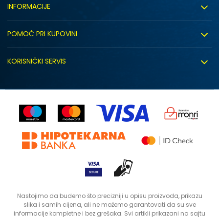
INFORMACIJE
O nama
POMOĆ PRI KUPOVINI
Click&Collect
Uslovi korišćenja
Zapošljavanje
KORISNIČKI SERVIS
Politika privatnosti
Saradnja sa nama
Isporuka
Kako kupiti
Sindikalna prodaja
Zamjena artikla
Uputstvo za registraciju
Kontakt
Reklamacije
Prodavnice
Povrat robe i povrat sredstava
Status porudžbine
Nastojimo da budemo što precizniji u opisu proizvoda, prikazu
slika i samih cijena, ali ne možemo garantovati da su sve
informacije kompletne i bez grešaka. Svi artikli prikazani na sajtu