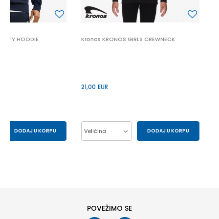
ARSITY HOODIE
Kronos KRONOS GIRLS CREWNECK
21,00
EUR
DODAJ U KORPU
Veličina
DODAJ U KORPU
S
XL
10Y
12Y
14Y
16Y
6Y
8Y
POVEŽIMO SE