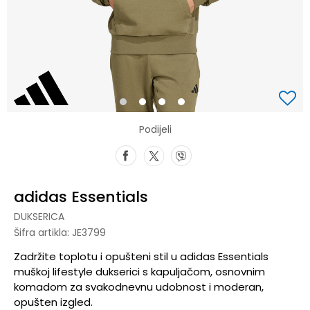
1
2
3
4
Podijeli
adidas Essentials
DUKSERICA
Šifra artikla:
JE3799
Zadržite toplotu i opušteni stil u adidas Essentials
muškoj lifestyle dukserici s kapuljačom, osnovnim
komadom za svakodnevnu udobnost i moderan,
opušten izgled.