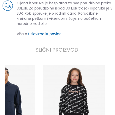
Cijena isporuke je besplatna za sve porudžbine preko
30EUR. Za porudžbine ispod 30 EUR trošak isporuke je 3
EUR. Rok isporuke je 5 radnih dana. Porudžbine
kreirane petkom i vikendom, šaljemo početkom
naredne nedjelje.
Više o
Uslovima kupovine
.
SLIČNI PROIZVODI
K
3