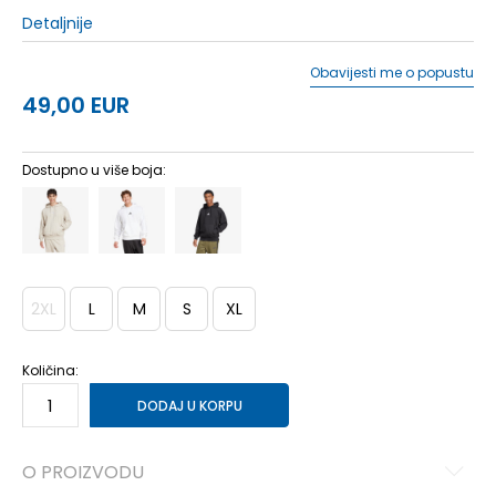
Detaljnije
Obavijesti me o popustu
49,00
EUR
Dostupno u više boja:
2XL
L
M
S
XL
Količina:
DODAJ U KORPU
O PROIZVODU