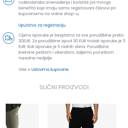
rođendanska iznenađenja i koristite još mnogo
benefita koje imaju samo registrovani članovi pri
kupovinama na online shop-u.
Uputstvo za registraciju
.
Cijena isporuke je besplatna za sve porudžbine preko
30EUR. Za porudžbine ispod 30 EUR trošak isporuke je 3
EUR. Rok isporuke je 5 radnih dana. Porudžbine
kreirane petkom i vikendom, šaljemo početkom
naredne nedjelje.
Više o
Uslovima kupovine
.
SLIČNI PROIZVODI
U