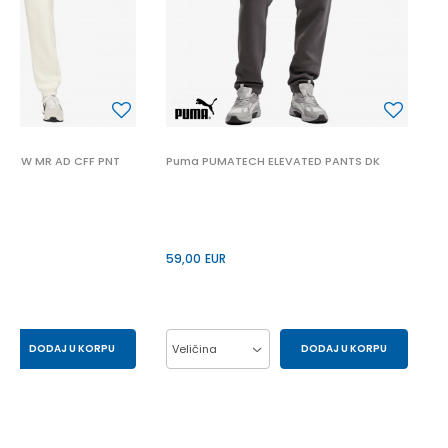
5
LC MW MR AD CFF PNT
Puma PUMATECH ELEVATED PANTS DK
59,00
EUR
DODAJ U KORPU
Veličina
DODAJ U KORPU
S
XS
L
M
S
XL
XXL