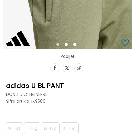
1
2
3
Podijeli
adidas U BL PANT
DONJI DIO TRENERKE
Šifra artikla:
IX9586
9-10g.
11-12g.
13-14g.
15-16g.