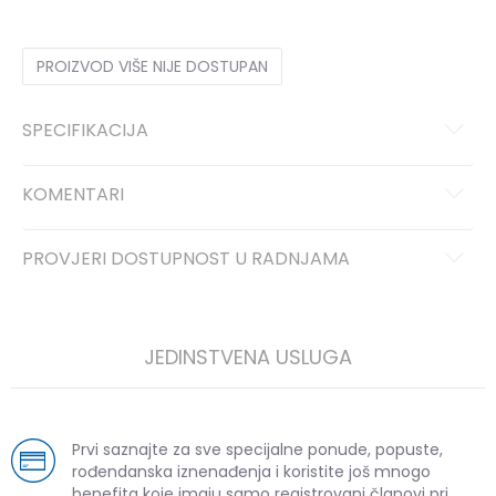
PROIZVOD VIŠE NIJE DOSTUPAN
SPECIFIKACIJA
KOMENTARI
PROVJERI DOSTUPNOST U RADNJAMA
JEDINSTVENA USLUGA
Prvi saznajte za sve specijalne ponude, popuste,
rođendanska iznenađenja i koristite još mnogo
benefita koje imaju samo registrovani članovi pri