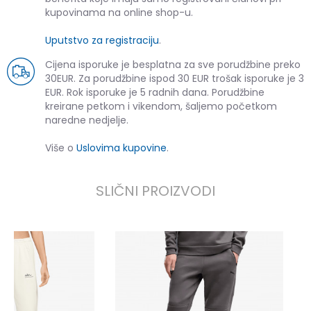
kupovinama na online shop-u.
Uputstvo za registraciju
.
Cijena isporuke je besplatna za sve porudžbine preko
30EUR. Za porudžbine ispod 30 EUR trošak isporuke je 3
EUR. Rok isporuke je 5 radnih dana. Porudžbine
kreirane petkom i vikendom, šaljemo početkom
naredne nedjelje.
Više o
Uslovima kupovine
.
SLIČNI PROIZVODI
P