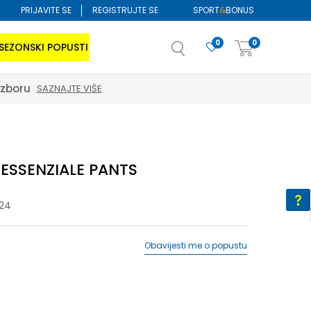
PRIJAVITE SE
REGISTRUJTE SE
SPORT
&
BONUS
0
0
SEZONSKI POPUSTI
izboru
SAZNAJTE VIŠE
i ESSENZIALE PANTS
24
Obavijesti me o popustu