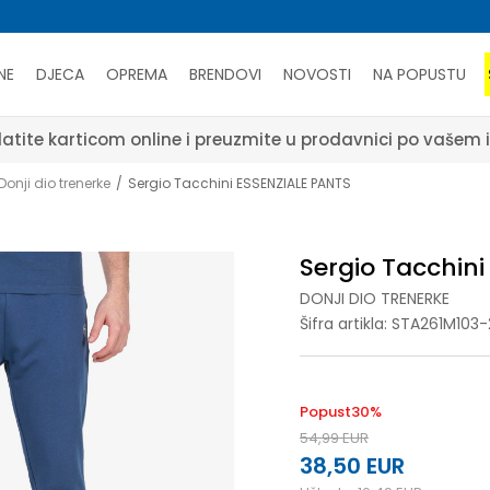
NE
DJECA
OPREMA
BRENDOVI
NOVOSTI
NA POPUSTU
atite karticom online i preuzmite u prodavnici po vašem 
Donji dio trenerke
Sergio Tacchini ESSENZIALE PANTS
Sergio Tacchin
DONJI DIO TRENERKE
Šifra artikla:
STA261M103-
Popust
30
%
54,99
EUR
38,50
EUR