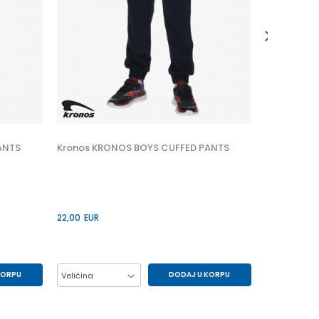
55,00
EUR
Veličina
L
ANTS
Kronos KRONOS BOYS CUFFED PANTS
22,00
EUR
KORPU
DODAJ U KORPU
Veličina
8Y
10Y
12Y
14Y
16Y