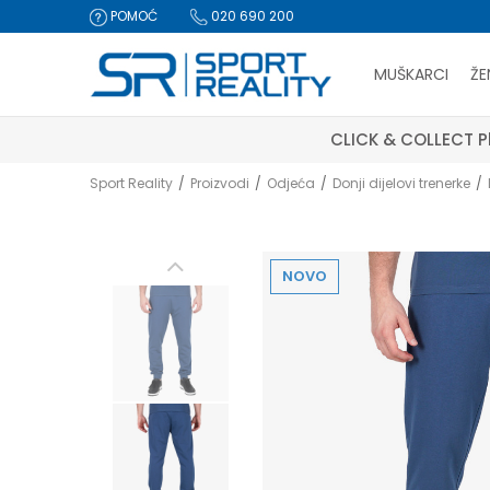
POMOĆ
020 690 200
MUŠKARCI
ŽE
CLICK & COLLECT Pl
Sport Reality
Proizvodi
Odjeća
Donji dijelovi trenerke
NOVO