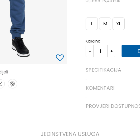
Ušteda:
16,49
EUR
L
M
XL
Količina:
SPECIFIKACIJA
ijeli
KOMENTARI
PROVJERI DOSTUPNO
JEDINSTVENA USLUGA