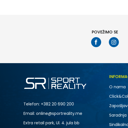
6Y
8Y
POVEŽIMO SE
INFORMA
O nama
Click&Col
Telefon:
+382 20 690 200
Zapošljav
Email: online@sportreality.me
Saradnja
Extra retail park, Ul. 4. jula bb
Sindikaln