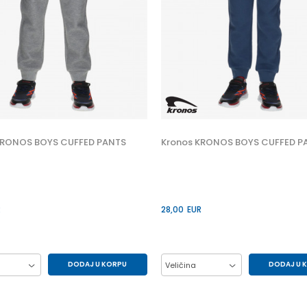
KRONOS BOYS CUFFED PANTS
Kronos KRONOS BOYS CUFFED P
R
28,00
EUR
DODAJ U KORPU
DODAJ U 
Veličina
12Y
14Y
8Y
10Y
12Y
6Y