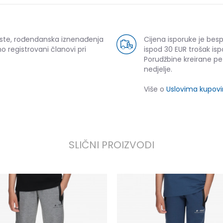
uste, rođendanska iznenađenja
Cijena isporuke je bes
o registrovani članovi pri
ispod 30 EUR trošak isp
Porudžbine kreirane p
nedjelje.
Više o
Uslovima kupov
SLIČNI PROIZVODI