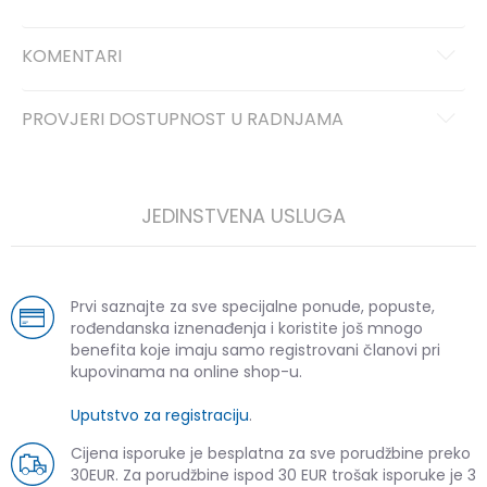
KOMENTARI
PROVJERI DOSTUPNOST U RADNJAMA
JEDINSTVENA USLUGA
Prvi saznajte za sve specijalne ponude, popuste,
rođendanska iznenađenja i koristite još mnogo
benefita koje imaju samo registrovani članovi pri
kupovinama na online shop-u.
Uputstvo za registraciju
.
Cijena isporuke je besplatna za sve porudžbine preko
30EUR. Za porudžbine ispod 30 EUR trošak isporuke je 3