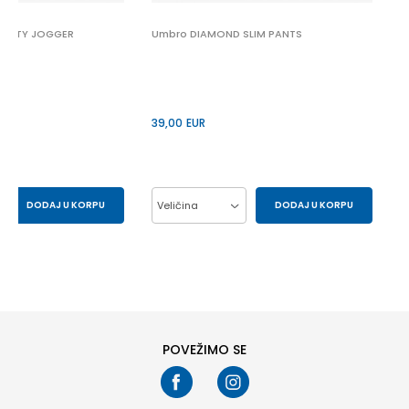
ARSITY JOGGER
Umbro DIAMOND SLIM PANTS
39,00
EUR
DODAJ U KORPU
Veličina
DODAJ U KORPU
M
S
L
M
XL
2XL
S
POVEŽIMO SE