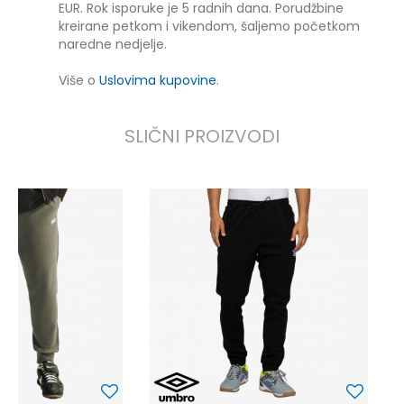
EUR. Rok isporuke je 5 radnih dana. Porudžbine
kreirane petkom i vikendom, šaljemo početkom
naredne nedjelje.
Više o
Uslovima kupovine
.
SLIČNI PROIZVODI
U
3