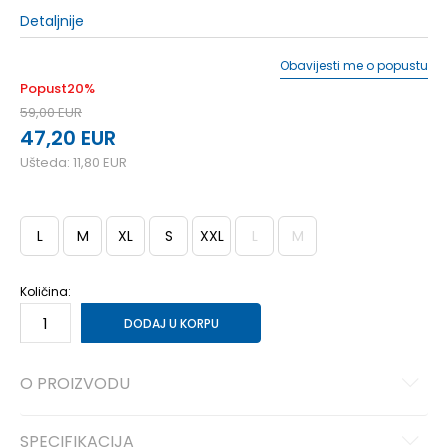
Detaljnije
Obavijesti me o popustu
Popust
20
%
59,00
EUR
47,20
EUR
Ušteda:
11,80
EUR
L
M
XL
S
XXL
L
M
Količina:
DODAJ U KORPU
O PROIZVODU
SPECIFIKACIJA