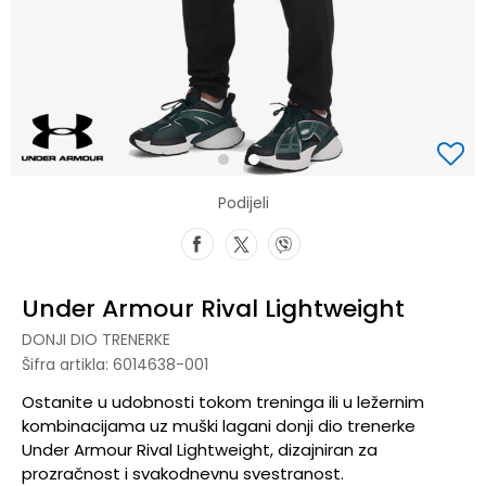
1
2
Podijeli
Under Armour Rival Lightweight
DONJI DIO TRENERKE
Šifra artikla:
6014638-001
Ostanite u udobnosti tokom treninga ili u ležernim
kombinacijama uz muški lagani donji dio trenerke
Under Armour Rival Lightweight, dizajniran za
prozračnost i svakodnevnu svestranost.