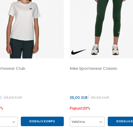
rtswear Club
Nike Sportswear Classic
28,00
EUR
45,00
EUR
R
36,00
EUR
0
%
Popust
20
%
DODAJ U KORPU
DODAJ U 
Veličina
M
S
XS
L
M
S