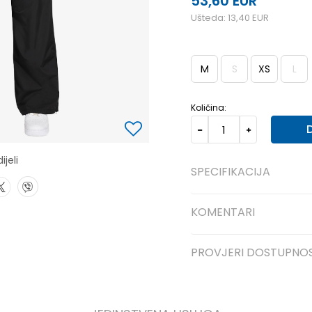
53,60
EUR
Ušteda:
13,40
EUR
M
S
XS
L
Količina:
ijeli
SPECIFIKACIJA
KOMENTARI
PROVJERI DOSTUPNO