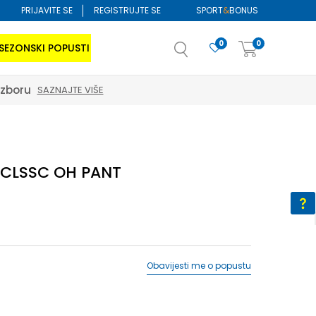
PRIJAVITE SE
REGISTRUJTE SE
SPORT
&
BONUS
0
0
SEZONSKI POPUSTI
izboru
SAZNAJTE VIŠE
 CLSSC OH PANT
Obavijesti me o popustu