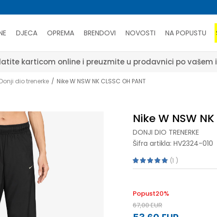
NE
DJECA
OPREMA
BRENDOVI
NOVOSTI
NA POPUSTU
atite karticom online i preuzmite u prodavnici po vašem 
Donji dio trenerke
Nike W NSW NK CLSSC OH PANT
Nike W NSW NK
DONJI DIO TRENERKE
Šifra artikla:
HV2324-010
1
Popust
20
%
67,00
EUR