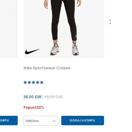
53,60
EUR
Popust
20
%
Veličina
M
Nike Sportswear Classic
45,00
EUR
36,00
EUR
Popust
20
%
KORPU
DODAJ U KORPU
Veličina
XL
L
M
S
XS