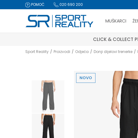
POMOĆ
020 690 200
MUŠKARCI
ŽE
CLICK & COLLECT Pl
Sport Reality
Proizvodi
Odjeća
Donji dijelovi trenerke
NOVO