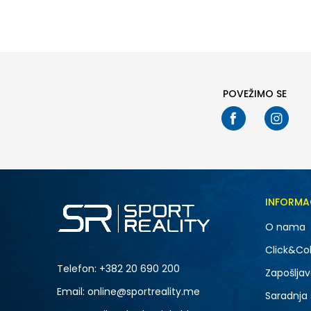
XS
2XL
XL
POVEŽIMO SE
INFORMA
O nama
Click&Col
Telefon:
+382 20 690 200
Zapošljav
Email: online@sportreality.me
Saradnja