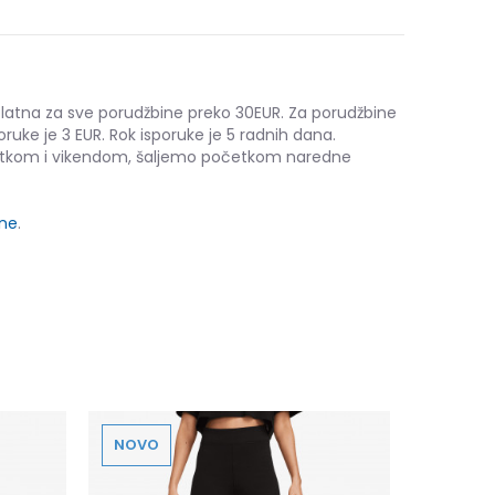
platna za sve porudžbine preko 30EUR. Za porudžbine
oruke je 3 EUR. Rok isporuke je 5 radnih dana.
etkom i vikendom, šaljemo početkom naredne
ine
.
NOVO
NOVO
Nike W NS