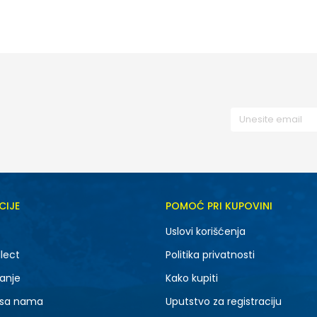
XS
CIJE
POMOĆ PRI KUPOVINI
Uslovi korišćenja
lect
Politika privatnosti
anje
Kako kupiti
 sa nama
Uputstvo za registraciju