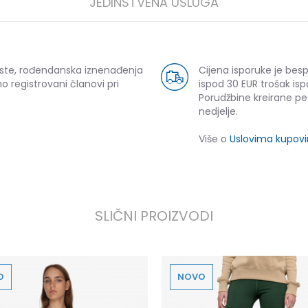
JEDINSTVENA USLUGA
uste, rođendanska iznenađenja
Cijena isporuke je bes
o registrovani članovi pri
ispod 30 EUR trošak isp
Porudžbine kreirane p
nedjelje.
Više o
Uslovima kupov
SLIČNI PROIZVODI
O
NOVO