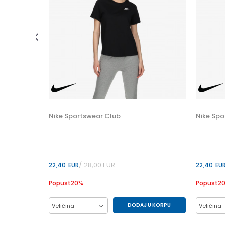
 U KORPU
L
Nike Sportswear Club
Nike Spo
28,00
EUR
22,40
EUR
22,40
EU
Popust
20
%
Popust
2
DODAJ U KORPU
Veličina
Veličina
M
S
L
XL
L