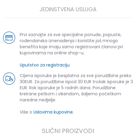
JEDINSTVENA USLUGA
Prvi saznajte za sve specijalne ponude, popuste,
rođendanska iznenađenja i koristite još mnogo
benefita koje imaju samo registrovani članovi pri
kupovinama na online shop-u.
Uputstvo za registraciju
.
Cijena isporuke je besplatna za sve porudžbine preko
30EUR. Za porudžbine ispod 30 EUR trošak isporuke je 3
EUR. Rok isporuke je 5 radnih dana. Porudžbine
kreirane petkom i vikendom, šaljemo početkom
naredne nedjelje.
Više o
Uslovima kupovine
.
SLIČNI PROIZVODI