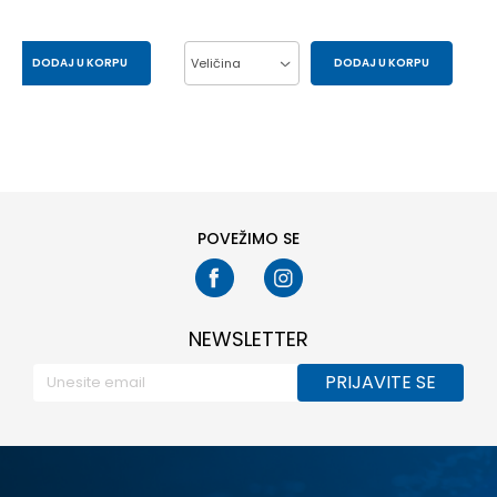
DODAJ U KORPU
Veličina
DODAJ U KORPU
S
XS
L
M
S
XL
XXL
POVEŽIMO SE
NEWSLETTER
PRIJAVITE SE