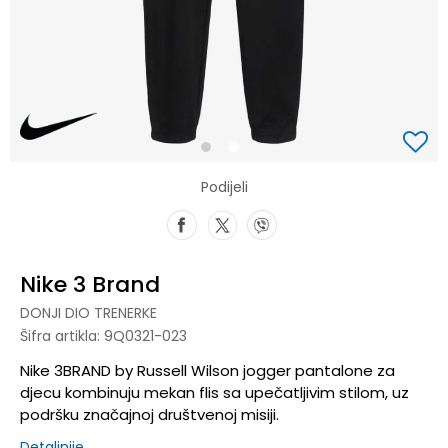
1
2
Podijeli
Nike 3 Brand
DONJI DIO TRENERKE
Šifra artikla:
9Q0321-023
Nike 3BRAND by Russell Wilson jogger pantalone za
djecu kombinuju mekan flis sa upečatljivim stilom, uz
podršku značajnoj društvenoj misiji.
Detaljnije