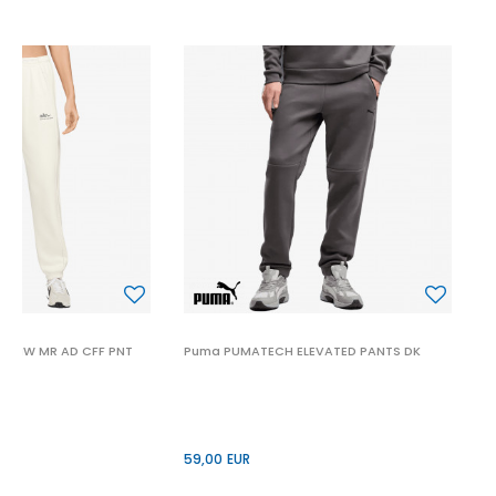
P
5
LC MW MR AD CFF PNT
Puma PUMATECH ELEVATED PANTS DK
59,00
EUR