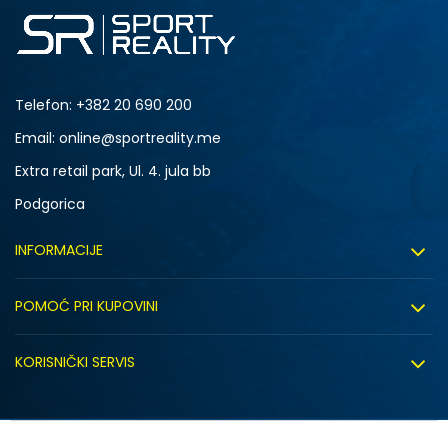
Telefon:
+382 20 690 200
Email: online@sportreality.me
Extra retail park, Ul. 4. jula bb
Podgorica
INFORMACIJE
O nama
POMOĆ PRI KUPOVINI
Click&Collect
Uslovi korišćenja
Zapošljavanje
KORISNIČKI SERVIS
Politika privatnosti
Saradnja sa nama
Isporuka
Kako kupiti
Sindikalna prodaja
Zamjena artikla
Uputstvo za registraciju