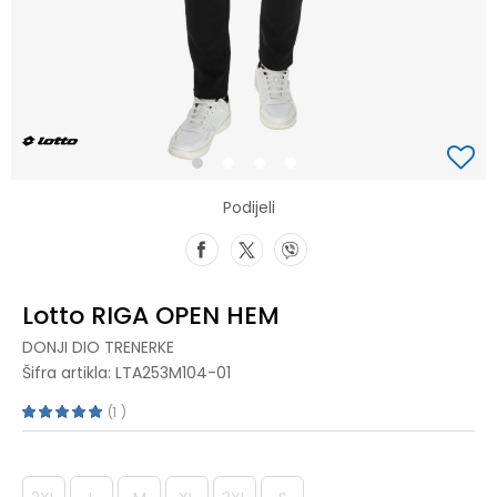
1
2
3
4
Podijeli
Lotto RIGA OPEN HEM
DONJI DIO TRENERKE
Šifra artikla:
LTA253M104-01
1