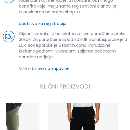
rođendanska iznenađenja i koristite još mnogo
benefita koje imaju samo registrovani članovi pri
kupovinama na online shop-u.
Uputstvo za registraciju
.
Cijena isporuke je besplatna za sve porudžbine preko
30EUR. Za porudžbine ispod 30 EUR trošak isporuke je 3
EUR. Rok isporuke je 5 radnih dana. Porudžbine
kreirane petkom i vikendom, šaljemo početkom
naredne nedjelje.
Više o
Uslovima kupovine
.
SLIČNI PROIZVODI
U