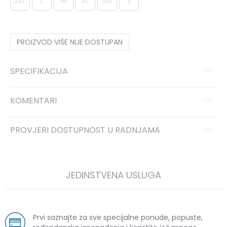
2XL
L
M
XL
3XL
S
PROIZVOD VIŠE NIJE DOSTUPAN
SPECIFIKACIJA
KOMENTARI
PROVJERI DOSTUPNOST U RADNJAMA
JEDINSTVENA USLUGA
Prvi saznajte za sve specijalne ponude, popuste,