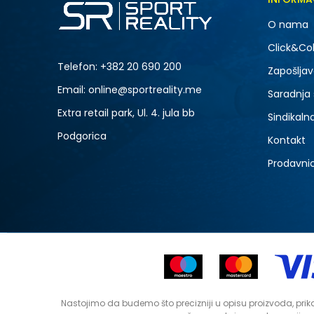
O nama
Click&Col
Telefon:
+382 20 690 200
Zapošljav
Email: online@sportreality.me
Saradnja
Extra retail park, Ul. 4. jula bb
Sindikaln
Podgorica
Kontakt
Prodavni
Nastojimo da budemo što precizniji u opisu proizvoda, prika