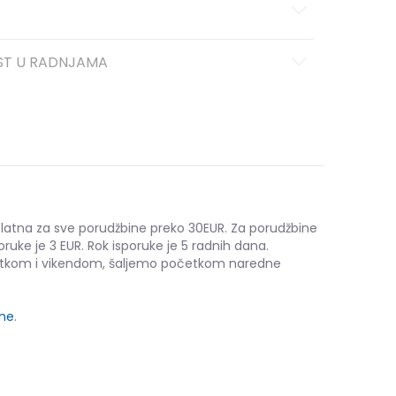
ST U RADNJAMA
platna za sve porudžbine preko 30EUR. Za porudžbine
oruke je 3 EUR. Rok isporuke je 5 radnih dana.
etkom i vikendom, šaljemo početkom naredne
ine
.