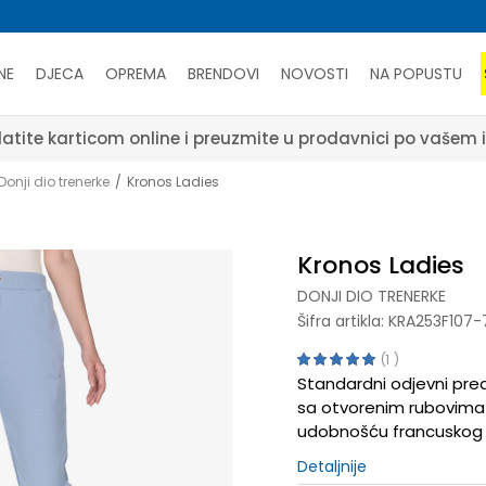
NE
DJECA
OPREMA
BRENDOVI
NOVOSTI
NA POPUSTU
atite karticom online i preuzmite u prodavnici po vašem 
Donji dio trenerke
Kronos Ladies
Kronos Ladies
DONJI DIO TRENERKE
Šifra artikla:
KRA253F107-
1
Standardni odjevni pre
sa otvorenim rubovima 
udobnošću francuskog fro
Detaljnije