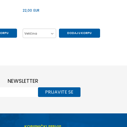
22,00
EUR
KORPU
DODAJ U KORPU
Veličina
8Y
10Y
12Y
14Y
16Y
6Y
8Y
NEWSLETTER
PRIJAVITE SE
KORISNIČKI SERVIS