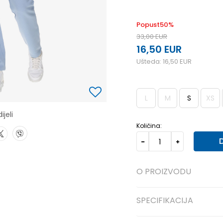
Popust
50
%
33,00
EUR
16,50
EUR
Ušteda:
16,50
EUR
L
M
S
XS
ijeli
Količina:
O PROIZVODU
SPECIFIKACIJA