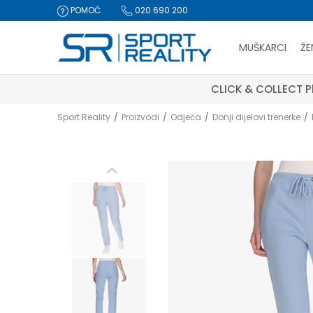
POMOĆ
020 690 200
MUŠKARCI
ŽE
CLICK & COLLECT Pl
Sport Reality
Proizvodi
Odjeća
Donji dijelovi trenerke