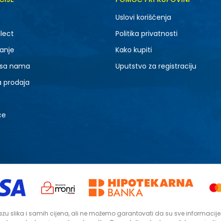
Uslovi korišćenja
lect
Politika privatnosti
anje
Kako kupiti
 sa nama
Uputstvo za registraciju
a prodaja
ce
zu slika i samih cijena, ali ne možemo garantovati da su sve informacije ko