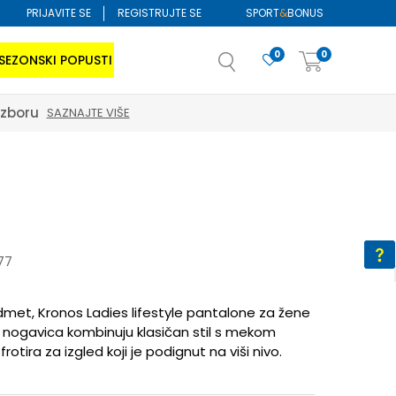
PRIJAVITE SE
REGISTRUJTE SE
SPORT
&
BONUS
0
0
SEZONSKI POPUSTI
izboru
SAZNAJTE VIŠE
77
dmet, Kronos Ladies lifestyle pantalone za žene
nogavica kombinuju klasičan stil s mekom
tira za izgled koji je podignut na viši nivo.