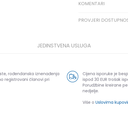
KOMENTARI
PROVJERI DOSTUPNO
JEDINSTVENA USLUGA
uste, rođendanska iznenađenja
Cijena isporuke je bes
o registrovani članovi pri
ispod 30 EUR trošak isp
Porudžbine kreirane p
nedjelje.
Više o
Uslovima kupov