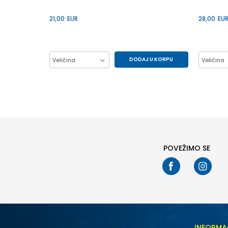
21,00
EUR
28,00
EU
DODAJ U KORPU
Veličina
Veličina
10Y
12Y
14Y
16Y
10Y
6Y
8Y
POVEŽIMO SE
INFORMA