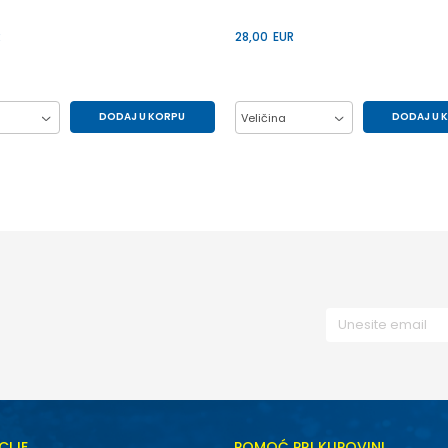
R
28,00
EUR
DODAJ U KORPU
DODAJ U 
Veličina
12Y
14Y
8Y
10Y
12Y
6Y
CIJE
POMOĆ PRI KUPOVINI