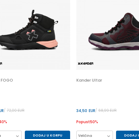
r FOGO
Kander Ultar
72,00
EUR
68,99
EUR
UR
34,50
EUR
40
%
Popust
50
%
DODAJ U KORPU
DODAJ 
a
Veličina