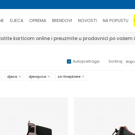
NE
DJECA
OPREMA
BRENDOVI
NOVOSTI
NA POPUSTU
atite karticom online i preuzmite u prodavnici po vašem 
Autopretraga
Sortiraj
djeca
djevojcice
za-tinejdzere