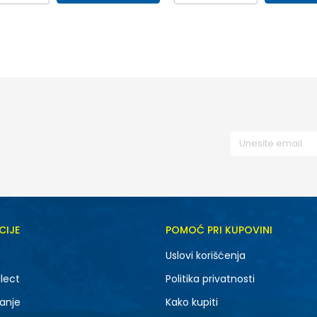
37
38
39
36
37
38
41
40
41
CIJE
POMOĆ PRI KUPOVINI
Uslovi korišćenja
lect
Politika privatnosti
anje
Kako kupiti