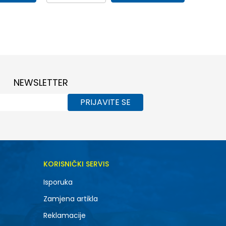
39
32
33
34
35
35.5
36
36.5
37.5
38
38.5
39
40
NEWSLETTER
PRIJAVITE SE
KORISNIČKI SERVIS
Isporuka
Zamjena artikla
Reklamacije