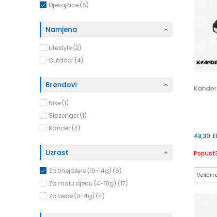
Djevojčice (6)
Namjena
Lifestyle (2)
Outdoor (4)
Brendovi
Kander
Nike (1)
Slazenger (1)
Kander (4)
48,30
E
Uzrast
Popust
Za tinejdžere (10-14g) (6)
Veličin
Za malu djecu (4-10g) (17)
36
Za bebe (0-4g) (4)
40