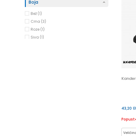
Boja
Bež (1)
Crna (3)
Roze (1)
Siva (1)
Veličina
35
(1)
35.5
(1)
36
(4)
36.5
(1)
Kande
37
(3)
37.5
(1)
38
(6)
38.5
(1)
39
(4)
40
(6)
41
(4)
43,20
E
Cijena
Popust
0 - 40 EUR (1)
Veličin