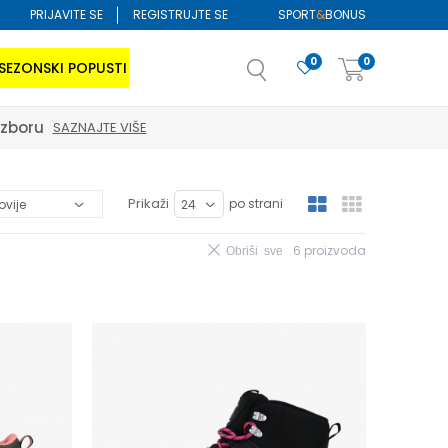
PRIJAVITE SE
REGISTRUJTE SE
SPORT
&
BONUS
0
0
SEZONSKI POPUSTI
izboru
SAZNAJTE VIŠE
Prikaži
po strani
6
proizvoda
Obriši sve