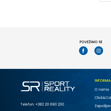
41 - 60 EUR (5)
36
40
Naziv ili šifra proizvoda
PRETRAŽI
POVEŽIMO SE
INFORMA
O nama
Click&Col
Telefon:
+382 20 690 200
Zapošljav