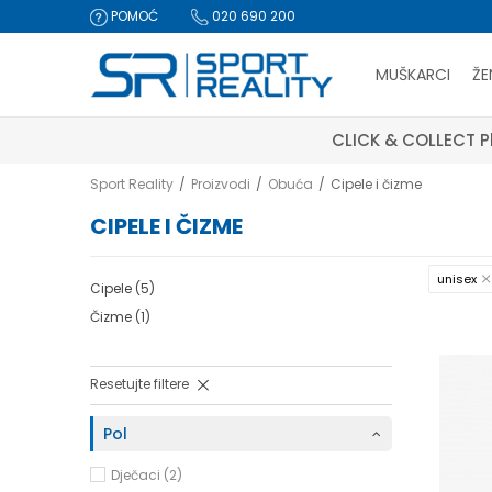
POMOĆ
020 690 200
MUŠKARCI
ŽE
CLICK & COLLECT Pl
Sport Reality
Proizvodi
Obuća
Cipele i čizme
CIPELE I ČIZME
unisex
Cipele
(5)
Čizme
(1)
Resetujte filtere
Pol
Dječaci (2)