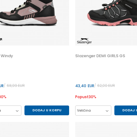
 Windy
Slazenger DEMI GIRLS GS
68,99
EUR
62,00
EUR
UR
43,40
EUR
30
%
Popust
30
%
DODAJ U KORPU
DODAJ 
a
Veličina
37
38
39
36
37
38
40
41