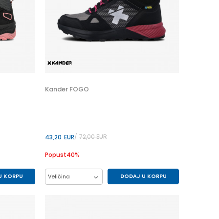
Kander FOGO
72,00
EUR
43,20
EUR
Popust
40
%
U KORPU
DODAJ U KORPU
Veličina
39
36
37
38
39
40
41