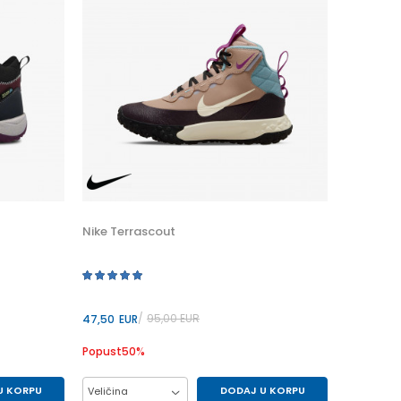
Nike Terrascout
95,00
EUR
47,50
EUR
Popust
50
%
U KORPU
DODAJ U KORPU
Veličina