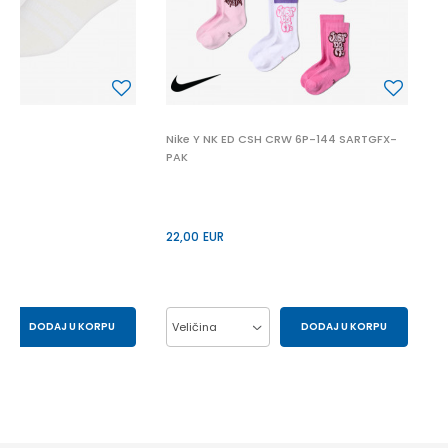
1
Nike Y NK ED CSH CRW 6P-144 SARTGFX-
PAK
22,00
EUR
DODAJ U KORPU
Veličina
DODAJ U KORPU
S
XL
M
S