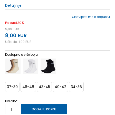
Detaljnije
Obavijesti me o popustu
Popust
20
%
9,99
EUR
8,00
EUR
Ušteda:
1,99
EUR
Dostupno u više boja:
37-39
46-48
43-45
40-42
34-36
Količina:
DODAJ U KORPU