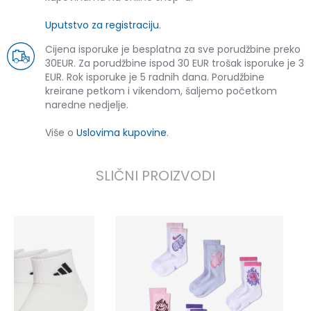
Uputstvo za registraciju
.
Cijena isporuke je besplatna za sve porudžbine preko
30EUR. Za porudžbine ispod 30 EUR trošak isporuke je 3
EUR. Rok isporuke je 5 radnih dana. Porudžbine
kreirane petkom i vikendom, šaljemo početkom
naredne nedjelje.
Više o
Uslovima kupovine
.
SLIČNI PROIZVODI
a