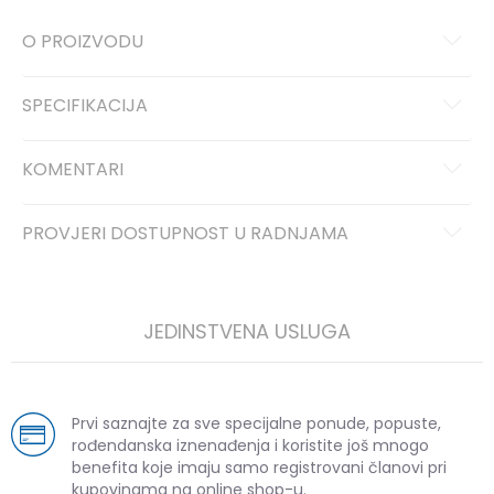
O PROIZVODU
SPECIFIKACIJA
KOMENTARI
PROVJERI DOSTUPNOST U RADNJAMA
JEDINSTVENA USLUGA
Prvi saznajte za sve specijalne ponude, popuste,
rođendanska iznenađenja i koristite još mnogo
benefita koje imaju samo registrovani članovi pri
kupovinama na online shop-u.