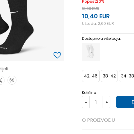
Popust
20
%
13,00
EUR
10,40
EUR
Ušteda:
2,60
EUR
Dostupno u više boja:
ijeli
42-46
38-42
34-38
Količina:
O PROIZVODU