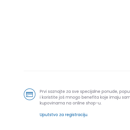
Prvi saznajte za sve specijalne ponude, pop
i koristite još mnogo benefita koje imaju sam
kupovinama na online shop-u.
Uputstvo za registraciju
.