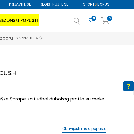
PRIJAVITE SE
REGISTRUJTE SE
SPORT
&
BONUS
0
0
SEZONSKI POPUSTI
izboru
SAZNAJTE VIŠE
 CUSH
uške čarape za fudbal dubokog profila su meke i
Obavijesti me o popustu