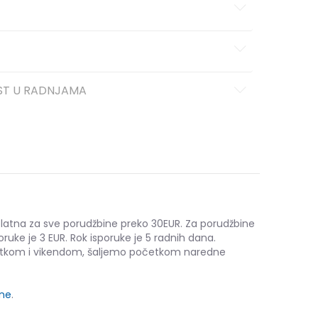
ST U RADNJAMA
platna za sve porudžbine preko 30EUR. Za porudžbine
oruke je 3 EUR. Rok isporuke je 5 radnih dana.
etkom i vikendom, šaljemo početkom naredne
ine
.