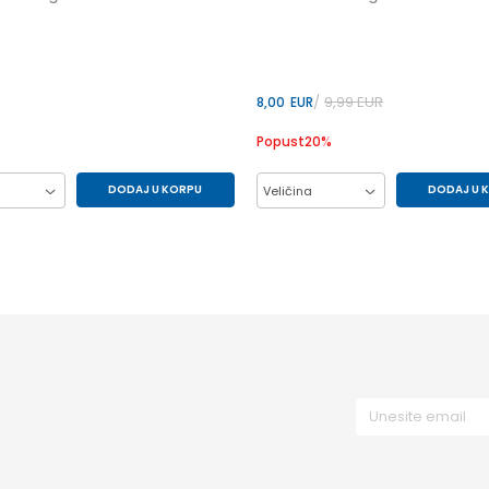
9,99
EUR
8,00
EUR
Popust
20
%
DODAJ U KORPU
DODAJ U 
Veličina
M
S
XL
L
M
S