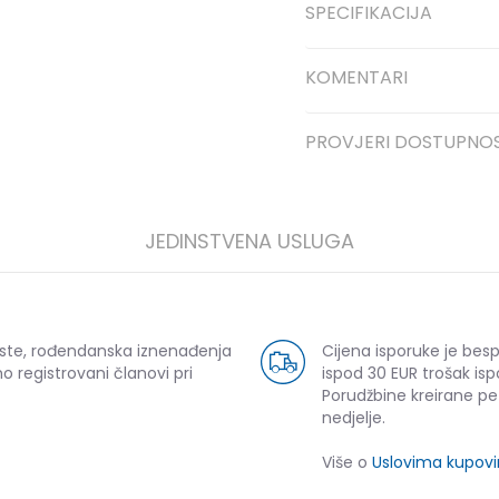
SPECIFIKACIJA
KOMENTARI
PROVJERI DOSTUPNO
JEDINSTVENA USLUGA
uste, rođendanska iznenađenja
Cijena isporuke je bes
o registrovani članovi pri
ispod 30 EUR trošak isp
Porudžbine kreirane p
nedjelje.
Više o
Uslovima kupov