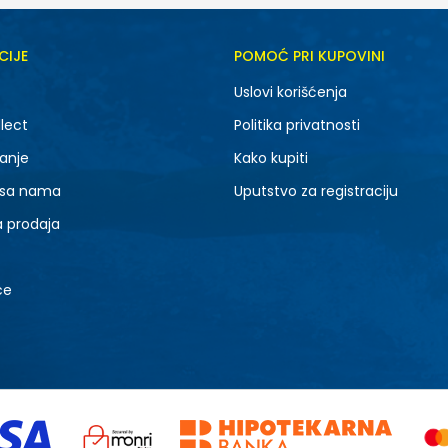
CIJE
POMOĆ PRI KUPOVINI
Uslovi korišćenja
lect
Politika privatnosti
anje
Kako kupiti
 sa nama
Uputstvo za registraciju
a prodaja
ce