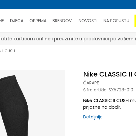
NE
DJECA
OPREMA
BRENDOVI
NOVOSTI
NA POPUSTU
atite karticom online i preuzmite u prodavnici po vašem 
 II CUSH
Nike CLASSIC II
ČARAPE
Šifra artikla:
SX5728-010
Nike CLASSIC II CUSH m
prijatne na dodir.
Detaljnije