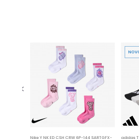
NOV
 U KORPU
XL
Nike Y NK ED CSH CRW 6P-144 SARTGFX-
adidas T