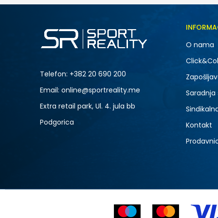
INFORMA
O nama
Click&Col
Telefon:
+382 20 690 200
Zapošljav
Email: online@sportreality.me
Saradnja
Extra retail park, Ul. 4. jula bb
Sindikaln
Podgorica
Kontakt
Prodavni