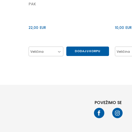
PAK
22,00
EUR
10,00
EUR
DODAJ U KORPU
Veličina
Veličina
M
S
L
POVEŽIMO SE