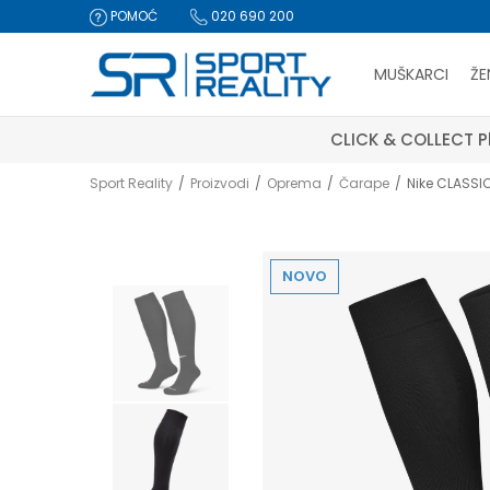
POMOĆ
020 690 200
MUŠKARCI
ŽE
CLICK & COLLECT Pl
Sport Reality
Proizvodi
Oprema
Čarape
Nike CLASSIC
NOVO