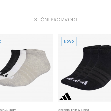
SLIČNI PROIZVODI
O
NOVO
hin & Light
adidas Thin & Light