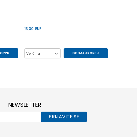
13,00
EUR
KORPU
DODAJ U KORPU
Veličina
XL
L
M
S
XL
NEWSLETTER
PRIJAVITE SE