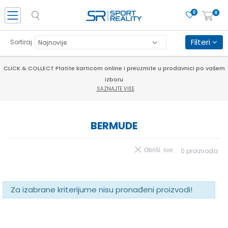
0
0
Filteri
Sortiraj
CLICK & COLLECT Platite karticom online i preuzmite u prodavnici po vašem
izboru
SAZNAJTE VIŠE
BERMUDE
Obriši sve
0
proizvoda
Za izabrane kriterijume nisu pronađeni proizvodi!